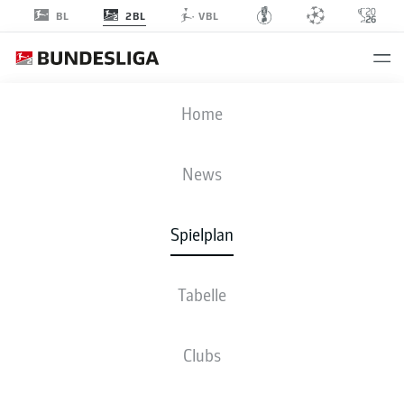
2BL
BL
VBL
EBS
-
FCK
Home
News
Spielplan
LIVE
NEWS
AUFSTELLUNGEN
STATISTIKEN
TABELLE
Tabelle
Clubs