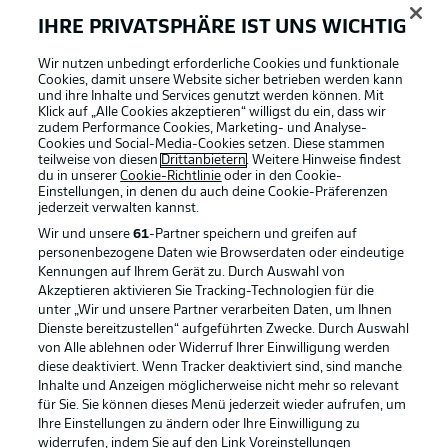
IHRE PRIVATSPHÄRE IST UNS WICHTIG
Wir nutzen unbedingt erforderliche Cookies und funktionale
Cookies, damit unsere Website sicher betrieben werden kann
und ihre Inhalte und Services genutzt werden können. Mit
Klick auf „Alle Cookies akzeptieren“ willigst du ein, dass wir
zudem Performance Cookies, Marketing- und Analyse-
Cookies und Social-Media-Cookies setzen. Diese stammen
teilweise von diesen
Drittanbietern
. Weitere Hinweise findest
du in unserer
Cookie-Richtlinie
oder in den Cookie-
Einstellungen, in denen du auch deine Cookie-Präferenzen
jederzeit
verwalten kannst.
Wir und unsere
61
-Partner speichern und greifen auf
personenbezogene Daten wie Browserdaten oder eindeutige
Kennungen auf Ihrem Gerät zu. Durch Auswahl von
Akzeptieren aktivieren Sie Tracking-Technologien für die
unter „Wir und unsere Partner verarbeiten Daten, um Ihnen
Dienste bereitzustellen“ aufgeführten Zwecke. Durch Auswahl
Rechtliche Hinweise
Voreinstellungen verwalten
von Alle ablehnen oder Widerruf Ihrer Einwilligung werden
diese deaktiviert. Wenn Tracker deaktiviert sind, sind manche
Datenschutz
Nutzungsbedingungen
Inhalte und Anzeigen möglicherweise nicht mehr so relevant
Kontakt
Jobs
für Sie. Sie können dieses Menü jederzeit wieder aufrufen, um
Ihre Einstellungen zu ändern oder Ihre Einwilligung zu
Impressum
Partner
widerrufen, indem Sie auf den Link Voreinstellungen