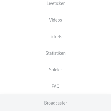
Liveticker
XGOALS
Videos
Tickets
Statistiken
Spieler
Goals
FAQ
PÄSSE
Broadcaster
0
0
Passquote
0 %
0 %