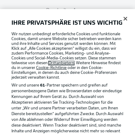
Bundesliga App
IHRE PRIVATSPHÄRE IST UNS WICHTIG
Fantasy Manager
Wir nutzen unbedingt erforderliche Cookies und funktionale
Cookies, damit unsere Website sicher betrieben werden kann
und ihre Inhalte und Services genutzt werden können. Mit
#BundesligaWIRKT
Klick auf „Alle Cookies akzeptieren“ willigst du ein, dass wir
zudem Performance Cookies, Marketing- und Analyse-
Cookies und Social-Media-Cookies setzen. Diese stammen
teilweise von diesen
Drittanbietern
. Weitere Hinweise findest
du in unserer
Cookie-Richtlinie
oder in den Cookie-
Common Ground
Einstellungen, in denen du auch deine Cookie-Präferenzen
jederzeit
verwalten kannst.
Wir und unsere
61
-Partner speichern und greifen auf
Mitfahrportal
personenbezogene Daten wie Browserdaten oder eindeutige
Kennungen auf Ihrem Gerät zu. Durch Auswahl von
Akzeptieren aktivieren Sie Tracking-Technologien für die
Football as it's meant to be
unter „Wir und unsere Partner verarbeiten Daten, um Ihnen
BUNDESLIGA-GRUPPE
Dienste bereitzustellen“ aufgeführten Zwecke. Durch Auswahl
von Alle ablehnen oder Widerruf Ihrer Einwilligung werden
diese deaktiviert. Wenn Tracker deaktiviert sind, sind manche
Inhalte und Anzeigen möglicherweise nicht mehr so relevant
Sprachauswahl
BUNDESLIGA APP