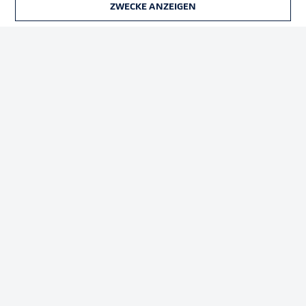
ZWECKE ANZEIGEN
TICKETS
Rechtliche Hinweise
Voreinstellungen verwalten
Datenschutz
Nutzungsbedingungen
Kontakt
Jobs
Impressum
Partner
Spieler
Liveticker
AGB
© 2026 Bundesliga-Gruppe GmbH
Sprachauswahl
Deutsch