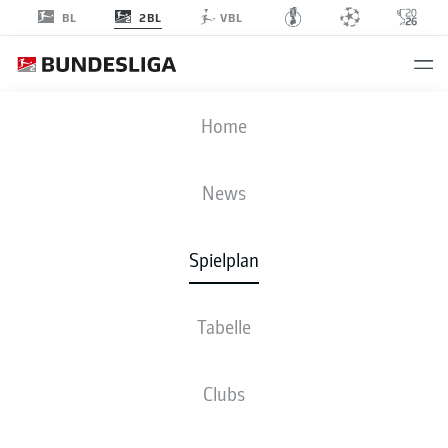
2BL
BL
VBL
SGF
-
BOC
Home
News
Spielplan
LIVE
NEWS
AUFSTELLUNGEN
STATISTIKEN
TABELLE
Tabelle
Clubs
Bleib am Ball