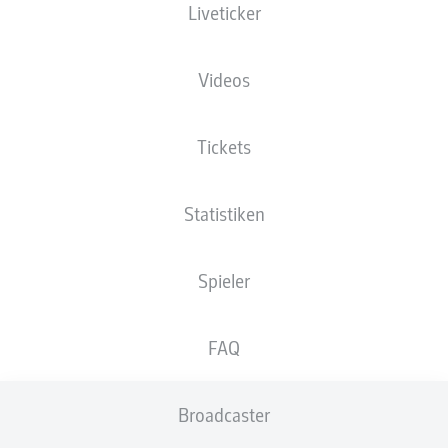
Liveticker
Die Startaufstellung wird 60 Minuten vor
Anpfiff veröffentlicht.
Videos
Tickets
Statistiken
Spieler
FAQ
Broadcaster