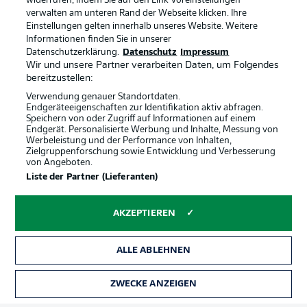
widerrufen, indem Sie auf den Link Voreinstellungen
verwalten am unteren Rand der Webseite klicken. Ihre
Einstellungen gelten innerhalb unseres Website. Weitere
Informationen finden Sie in unserer
Datenschutzerklärung.
Datenschutz
Impressum
Wir und unsere Partner verarbeiten Daten, um Folgendes
bereitzustellen:
Verwendung genauer Standortdaten.
Endgeräteeigenschaften zur Identifikation aktiv abfragen.
Speichern von oder Zugriff auf Informationen auf einem
Endgerät. Personalisierte Werbung und Inhalte, Messung von
Werbeleistung und der Performance von Inhalten,
Zielgruppenforschung sowie Entwicklung und Verbesserung
von Angeboten.
Rechtliche Hinweise
Voreinstellungen verwalten
Liste der Partner (Lieferanten)
Datenschutz
Nutzungsbedingungen
AKZEPTIEREN
Kontakt
Jobs
Impressum
Partner
ALLE ABLEHNEN
Spieler
Liveticker
AGB
ZWECKE ANZEIGEN
TICKETS