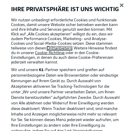
Anzeige Modus
Deutsch
IHRE PRIVATSPHÄRE IST UNS WICHTIG
Wir nutzen unbedingt erforderliche Cookies und funktionale
Cookies, damit unsere Website sicher betrieben werden kann
Login
und ihre Inhalte und Services genutzt werden können. Mit
Klick auf „Alle Cookies akzeptieren“ willigst du ein, dass wir
Football as it's meant to be
zudem Performance Cookies, Marketing- und Analyse-
Cookies und Social-Media-Cookies setzen. Diese stammen
teilweise von diesen
Drittanbietern
. Weitere Hinweise findest
du in unserer
Cookie-Richtlinie
oder in den Cookie-
Einstellungen, in denen du auch deine Cookie-Präferenzen
jederzeit
verwalten kannst.
BUNDESLIGA APP
Wir und unsere
61
-Partner speichern und greifen auf
personenbezogene Daten wie Browserdaten oder eindeutige
Kennungen auf Ihrem Gerät zu. Durch Auswahl von
Akzeptieren aktivieren Sie Tracking-Technologien für die
unter „Wir und unsere Partner verarbeiten Daten, um Ihnen
Dienste bereitzustellen“ aufgeführten Zwecke. Durch Auswahl
Offizielle Partner
von Alle ablehnen oder Widerruf Ihrer Einwilligung werden
diese deaktiviert. Wenn Tracker deaktiviert sind, sind manche
Inhalte und Anzeigen möglicherweise nicht mehr so relevant
für Sie. Sie können dieses Menü jederzeit wieder aufrufen, um
Ihre Einstellungen zu ändern oder Ihre Einwilligung zu