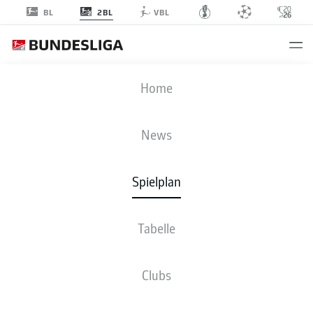
2BL
BL
VBL
BOC
-
SGD
Home
News
Spielplan
LIVE
NEWS
AUFSTELLUNGEN
STATISTIKEN
TABELLE
Tabelle
Clubs
Fr., 12.02.2027 - So., 14.02.2027
Dieser Spieltag ist noch nicht fix terminiert.