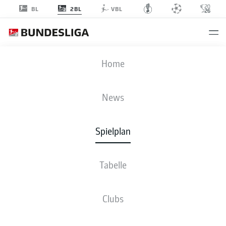
2BL
BL
VBL
SVD
-
FCK
Home
News
Spielplan
LIVE
NEWS
AUFSTELLUNGEN
STATISTIKEN
TABELLE
Tabelle
Clubs