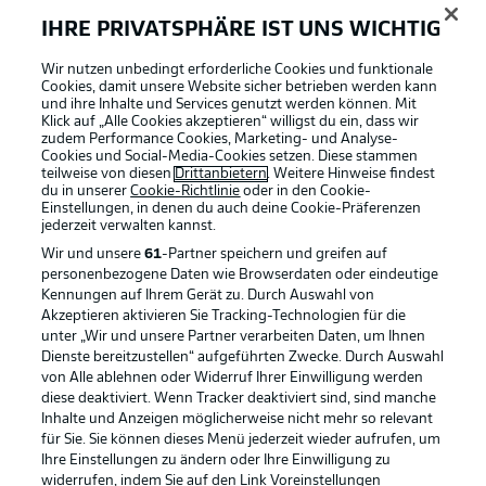
IHRE PRIVATSPHÄRE IST UNS WICHTIG
Wir nutzen unbedingt erforderliche Cookies und funktionale
Cookies, damit unsere Website sicher betrieben werden kann
und ihre Inhalte und Services genutzt werden können. Mit
Klick auf „Alle Cookies akzeptieren“ willigst du ein, dass wir
zudem Performance Cookies, Marketing- und Analyse-
Cookies und Social-Media-Cookies setzen. Diese stammen
teilweise von diesen
Drittanbietern
. Weitere Hinweise findest
du in unserer
Cookie-Richtlinie
oder in den Cookie-
Einstellungen, in denen du auch deine Cookie-Präferenzen
jederzeit
verwalten kannst.
Wir und unsere
61
-Partner speichern und greifen auf
personenbezogene Daten wie Browserdaten oder eindeutige
Kennungen auf Ihrem Gerät zu. Durch Auswahl von
Akzeptieren aktivieren Sie Tracking-Technologien für die
unter „Wir und unsere Partner verarbeiten Daten, um Ihnen
Dienste bereitzustellen“ aufgeführten Zwecke. Durch Auswahl
Rechtliche Hinweise
Voreinstellungen verwalten
von Alle ablehnen oder Widerruf Ihrer Einwilligung werden
diese deaktiviert. Wenn Tracker deaktiviert sind, sind manche
Datenschutz
Nutzungsbedingungen
Inhalte und Anzeigen möglicherweise nicht mehr so relevant
Kontakt
Jobs
für Sie. Sie können dieses Menü jederzeit wieder aufrufen, um
Ihre Einstellungen zu ändern oder Ihre Einwilligung zu
Impressum
Partner
widerrufen, indem Sie auf den Link Voreinstellungen