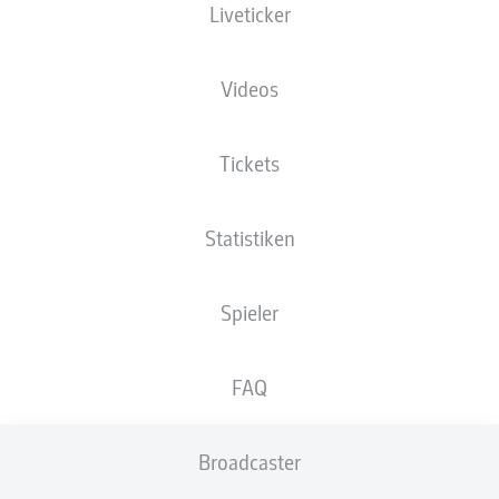
Liveticker
XGOALS
Videos
Tickets
Statistiken
Spieler
Goals
FAQ
PÄSSE
Broadcaster
0
0
Passquote
0 %
0 %