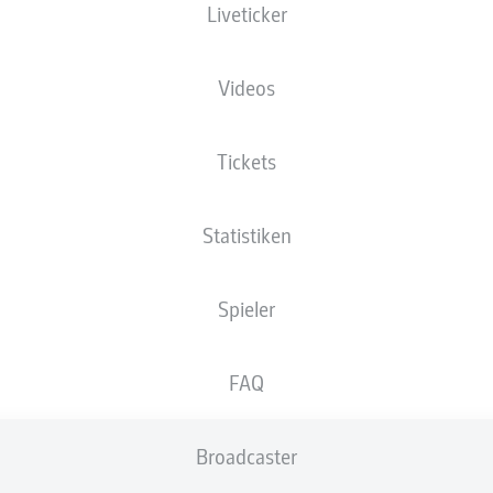
Liveticker
Millerntor-Stadion
Videos
Tickets
Anzeige
Statistiken
Spieler
FAQ
Broadcaster