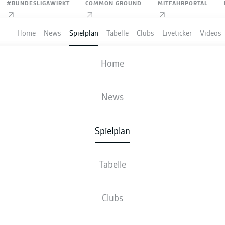
#BUNDESLIGAWIRKT
COMMON GROUND
MITFAHRPORTAL
Home
News
Spielplan
Tabelle
Clubs
Liveticker
Videos
FC ST. PAULI
-
BIELEFELD
Home
News
Spielplan
VE
NEWS
AUFSTELLUNGEN
STATISTIKEN
TABE
Tabelle
Clubs
Fr., 12.02.2027 - So., 14.02.2027
Dieser Spieltag ist noch nicht fix terminiert.