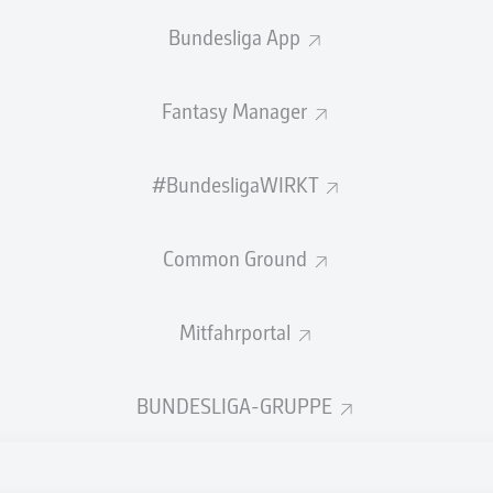
 zu St. Pauli gegen Bielefeld!
Bundesliga App
ald alle Infos zum Duell FC St. Pauli gegen DSC Arminia Bielef
26/27.
Fantasy Manager
#BundesligaWIRKT
Common Ground
Mitfahrportal
BUNDESLIGA-GRUPPE
Rechtli
Datensc