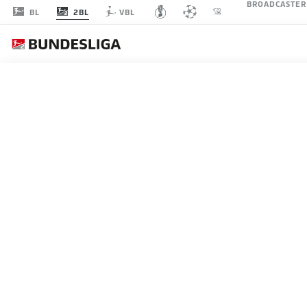
BROADCASTER
2BL
BL
VBL
SPIELTAG 21
LI