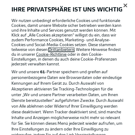
Anzeige Modus
Deutsch
IHRE PRIVATSPHÄRE IST UNS WICHTIG
Wir nutzen unbedingt erforderliche Cookies und funktionale
Cookies, damit unsere Website sicher betrieben werden kann
Login
und ihre Inhalte und Services genutzt werden können. Mit
Klick auf „Alle Cookies akzeptieren“ willigst du ein, dass wir
Football as it's meant to be
zudem Performance Cookies, Marketing- und Analyse-
Cookies und Social-Media-Cookies setzen. Diese stammen
teilweise von diesen
Drittanbietern
. Weitere Hinweise findest
du in unserer
Cookie-Richtlinie
oder in den Cookie-
Einstellungen, in denen du auch deine Cookie-Präferenzen
jederzeit
verwalten kannst.
BUNDESLIGA APP
Wir und unsere
61
-Partner speichern und greifen auf
personenbezogene Daten wie Browserdaten oder eindeutige
Kennungen auf Ihrem Gerät zu. Durch Auswahl von
Akzeptieren aktivieren Sie Tracking-Technologien für die
unter „Wir und unsere Partner verarbeiten Daten, um Ihnen
Dienste bereitzustellen“ aufgeführten Zwecke. Durch Auswahl
Offizielle Partner
von Alle ablehnen oder Widerruf Ihrer Einwilligung werden
diese deaktiviert. Wenn Tracker deaktiviert sind, sind manche
Inhalte und Anzeigen möglicherweise nicht mehr so relevant
für Sie. Sie können dieses Menü jederzeit wieder aufrufen, um
Ihre Einstellungen zu ändern oder Ihre Einwilligung zu