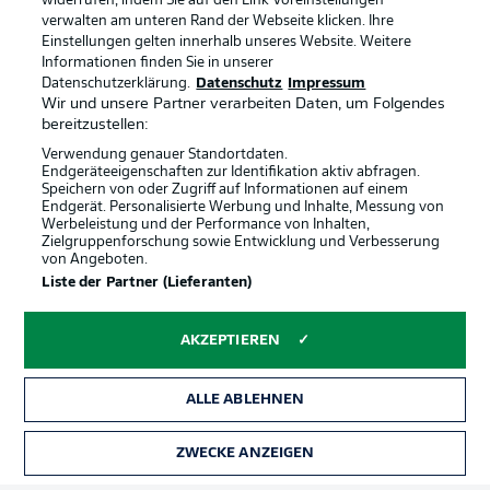
widerrufen, indem Sie auf den Link Voreinstellungen
verwalten am unteren Rand der Webseite klicken. Ihre
Einstellungen gelten innerhalb unseres Website. Weitere
Informationen finden Sie in unserer
Datenschutzerklärung.
Datenschutz
Impressum
Wir und unsere Partner verarbeiten Daten, um Folgendes
bereitzustellen:
Verwendung genauer Standortdaten.
Endgeräteeigenschaften zur Identifikation aktiv abfragen.
Speichern von oder Zugriff auf Informationen auf einem
Endgerät. Personalisierte Werbung und Inhalte, Messung von
Werbeleistung und der Performance von Inhalten,
Zielgruppenforschung sowie Entwicklung und Verbesserung
von Angeboten.
Rechtliche Hinweise
Voreinstellungen verwalten
Liste der Partner (Lieferanten)
Datenschutz
Nutzungsbedingungen
AKZEPTIEREN
Kontakt
Jobs
Impressum
Partner
ALLE ABLEHNEN
Spieler
Liveticker
AGB
ZWECKE ANZEIGEN
TICKETS