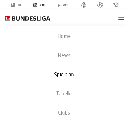
2BL
BL
VBL
FCN
-
KSV
Home
News
Spielplan
LIVE
NEWS
AUFSTELLUNGEN
STATISTIKEN
TABELLE
Tabelle
Clubs
Fr., 12.02.2027 - So., 14.02.2027
Dieser Spieltag ist noch nicht fix terminiert.