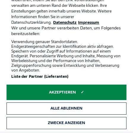
widerrufen, indem Sie auf den Link Voreinstellungen
verwalten am unteren Rand der Webseite klicken. Ihre
Einstellungen gelten innerhalb unseres Website. Weitere
Informationen finden Sie in unserer
Datenschutzerklärung.
Datenschutz
Impressum
Wir und unsere Partner verarbeiten Daten, um Folgendes
bereitzustellen:
Verwendung genauer Standortdaten.
Endgeräteeigenschaften zur Identifikation aktiv abfragen.
Speichern von oder Zugriff auf Informationen auf einem
Endgerät. Personalisierte Werbung und Inhalte, Messung von
Werbeleistung und der Performance von Inhalten,
Zielgruppenforschung sowie Entwicklung und Verbesserung
von Angeboten.
Rechtliche Hinweise
Voreinstellungen verwalten
Liste der Partner (Lieferanten)
Datenschutz
Nutzungsbedingungen
AKZEPTIEREN
Kontakt
Jobs
Impressum
Partner
ALLE ABLEHNEN
Spieler
Liveticker
AGB
ZWECKE ANZEIGEN
TICKETS