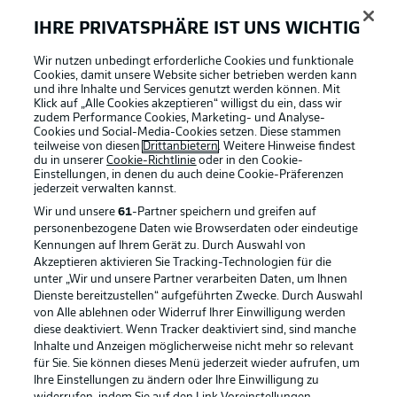
Anzeige Modus
Deutsch
IHRE PRIVATSPHÄRE IST UNS WICHTIG
Wir nutzen unbedingt erforderliche Cookies und funktionale
Cookies, damit unsere Website sicher betrieben werden kann
Login
und ihre Inhalte und Services genutzt werden können. Mit
Klick auf „Alle Cookies akzeptieren“ willigst du ein, dass wir
Football as it's meant to be
zudem Performance Cookies, Marketing- und Analyse-
Cookies und Social-Media-Cookies setzen. Diese stammen
teilweise von diesen
Drittanbietern
. Weitere Hinweise findest
du in unserer
Cookie-Richtlinie
oder in den Cookie-
Einstellungen, in denen du auch deine Cookie-Präferenzen
jederzeit
verwalten kannst.
BUNDESLIGA APP
Wir und unsere
61
-Partner speichern und greifen auf
personenbezogene Daten wie Browserdaten oder eindeutige
Kennungen auf Ihrem Gerät zu. Durch Auswahl von
Akzeptieren aktivieren Sie Tracking-Technologien für die
unter „Wir und unsere Partner verarbeiten Daten, um Ihnen
Dienste bereitzustellen“ aufgeführten Zwecke. Durch Auswahl
Offizielle Partner
von Alle ablehnen oder Widerruf Ihrer Einwilligung werden
diese deaktiviert. Wenn Tracker deaktiviert sind, sind manche
Inhalte und Anzeigen möglicherweise nicht mehr so relevant
für Sie. Sie können dieses Menü jederzeit wieder aufrufen, um
Ihre Einstellungen zu ändern oder Ihre Einwilligung zu