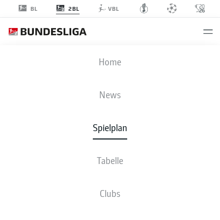
2BL
BL
VBL
FCN
-
SGF
Home
News
Spielplan
LIVE
NEWS
AUFSTELLUNGEN
STATISTIKEN
TABELLE
Tabelle
Clubs
Fr., 29.01.2027 - So., 31.01.2027
Dieser Spieltag ist noch nicht fix terminiert.