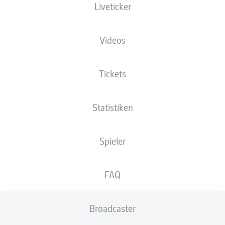
Liveticker
XGOALS
Videos
Tickets
Statistiken
Spieler
Goals
FAQ
PÄSSE
Broadcaster
0
0
Passquote
0 %
0 %