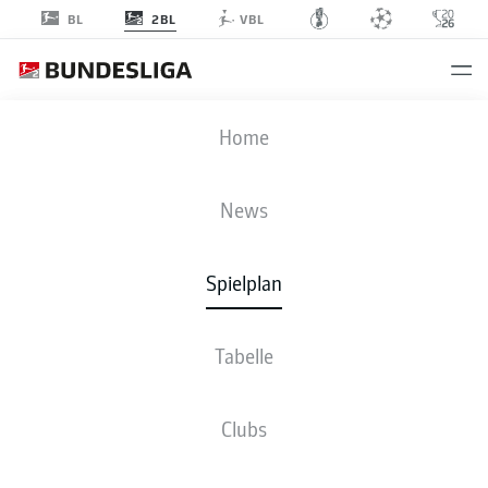
2BL
BL
VBL
FCK
-
WOB
Home
News
Spielplan
LIVE
NEWS
AUFSTELLUNGEN
STATISTIKEN
TABELLE
Tabelle
Clubs