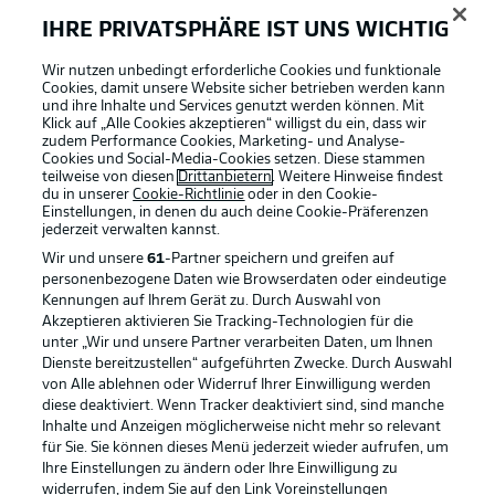
IHRE PRIVATSPHÄRE IST UNS WICHTIG
Wir nutzen unbedingt erforderliche Cookies und funktionale
Cookies, damit unsere Website sicher betrieben werden kann
und ihre Inhalte und Services genutzt werden können. Mit
Klick auf „Alle Cookies akzeptieren“ willigst du ein, dass wir
zudem Performance Cookies, Marketing- und Analyse-
Cookies und Social-Media-Cookies setzen. Diese stammen
teilweise von diesen
Drittanbietern
. Weitere Hinweise findest
du in unserer
Cookie-Richtlinie
oder in den Cookie-
Einstellungen, in denen du auch deine Cookie-Präferenzen
jederzeit
verwalten kannst.
Wir und unsere
61
-Partner speichern und greifen auf
personenbezogene Daten wie Browserdaten oder eindeutige
Kennungen auf Ihrem Gerät zu. Durch Auswahl von
Akzeptieren aktivieren Sie Tracking-Technologien für die
unter „Wir und unsere Partner verarbeiten Daten, um Ihnen
Dienste bereitzustellen“ aufgeführten Zwecke. Durch Auswahl
Rechtliche Hinweise
Voreinstellungen verwalten
von Alle ablehnen oder Widerruf Ihrer Einwilligung werden
diese deaktiviert. Wenn Tracker deaktiviert sind, sind manche
Datenschutz
Nutzungsbedingungen
Inhalte und Anzeigen möglicherweise nicht mehr so relevant
Kontakt
Jobs
für Sie. Sie können dieses Menü jederzeit wieder aufrufen, um
Ihre Einstellungen zu ändern oder Ihre Einwilligung zu
Impressum
Partner
widerrufen, indem Sie auf den Link Voreinstellungen