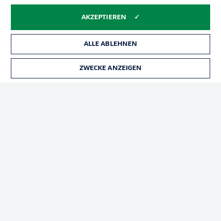
Impressum
Partner
Spieler
Liveticker
AKZEPTIEREN
AGB
ALLE ABLEHNEN
ZWECKE ANZEIGEN
TICKETS
© 2026 Bundesliga-Gruppe GmbH
Sprachauswahl
Deutsch
Anzeige Modus