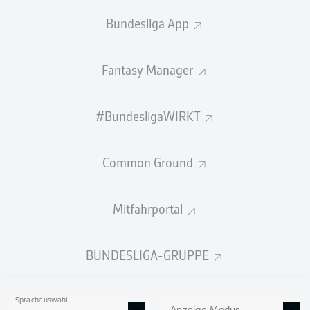
2:14
Bundesliga App
So lief das letzte Duell
Fantasy Manager
Willkommen zu Bochum gegen
Magdeburg!
#BundesligaWIRKT
Hier gibt es bald alle Infos zum Duell VfL Bochum 1848
gegen 1. FC Magdeburg am 16. Spieltag der Saison
2026/27.
Common Ground
Mitfahrportal
BUNDESLIGA-GRUPPE
Sprachauswahl