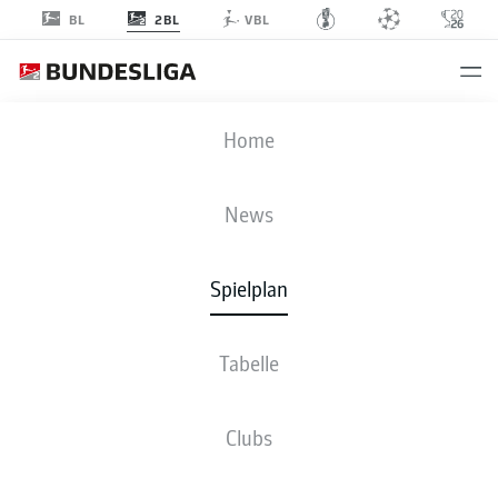
2BL
BL
VBL
BOC
-
FCM
Home
News
Spielplan
LIVE
NEWS
AUFSTELLUNGEN
STATISTIKEN
TABELLE
Tabelle
Clubs
Fr., 18.12.2026 - So., 20.12.2026
Dieser Spieltag ist noch nicht fix terminiert.