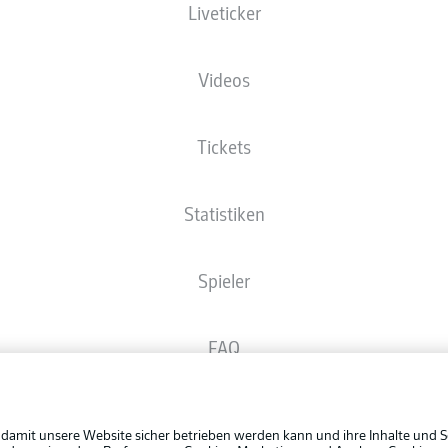
Liveticker
Die Startaufstellung wird 60 Minuten vor Anpfiff veröffentlicht.
Videos
Tickets
Statistiken
Spieler
FAQ
Rechtli
Broadcaster
Datensc
 damit unsere Website sicher betrieben werden kann und ihre Inhalte und S
BUNDESLIGA APP