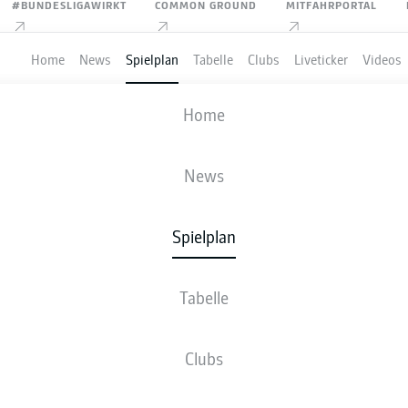
#BUNDESLIGAWIRKT
COMMON GROUND
MITFAHRPORTAL
Home
News
Spielplan
Tabelle
Clubs
Liveticker
Videos
FC ST. PAULI
-
HERTHA BSC
Home
News
Spielplan
VE
NEWS
AUFSTELLUNGEN
STATISTIKEN
TABE
Tabelle
Clubs
Bleib am Ball