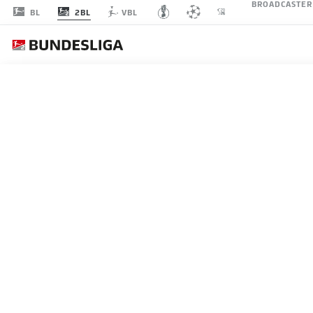
BROADCASTER
2BL
BL
VBL
SPIELTAG 16
LI