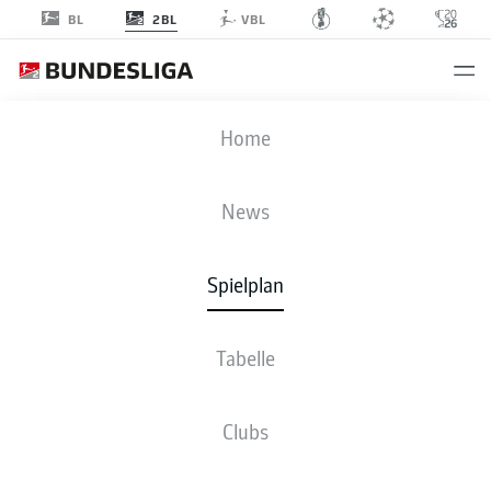
2BL
BL
VBL
OSN
-
STP
Home
News
Spielplan
LIVE
NEWS
AUFSTELLUNGEN
STATISTIKEN
TABELLE
Tabelle
Clubs
Bleib am Ball