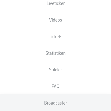
Liveticker
Die Startaufstellung wird 60 Minuten vor
Anpfiff veröffentlicht.
Videos
Tickets
Statistiken
Spieler
FAQ
Broadcaster