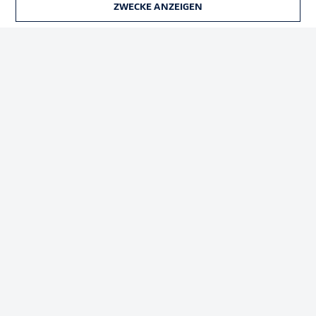
ZWECKE ANZEIGEN
TICKETS
Rechtliche Hinweise
Voreinstellungen verwalten
Datenschutz
Nutzungsbedingungen
Kontakt
Jobs
Impressum
Partner
Spieler
Liveticker
AGB
© 2026 Bundesliga-Gruppe GmbH
Sprachauswahl
Deutsch