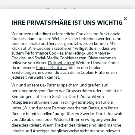
Bundesliga App
IHRE PRIVATSPHÄRE IST UNS WICHTIG
Fantasy Manager
Wir nutzen unbedingt erforderliche Cookies und funktionale
Cookies, damit unsere Website sicher betrieben werden kann
und ihre Inhalte und Services genutzt werden können. Mit
#BundesligaWIRKT
Klick auf „Alle Cookies akzeptieren“ willigst du ein, dass wir
zudem Performance Cookies, Marketing- und Analyse-
Cookies und Social-Media-Cookies setzen. Diese stammen
teilweise von diesen
Drittanbietern
. Weitere Hinweise findest
du in unserer
Cookie-Richtlinie
oder in den Cookie-
Common Ground
Einstellungen, in denen du auch deine Cookie-Präferenzen
jederzeit
verwalten kannst.
Wir und unsere
61
-Partner speichern und greifen auf
Mitfahrportal
personenbezogene Daten wie Browserdaten oder eindeutige
Kennungen auf Ihrem Gerät zu. Durch Auswahl von
Akzeptieren aktivieren Sie Tracking-Technologien für die
Football as it's meant to be
unter „Wir und unsere Partner verarbeiten Daten, um Ihnen
BUNDESLIGA-GRUPPE
Dienste bereitzustellen“ aufgeführten Zwecke. Durch Auswahl
von Alle ablehnen oder Widerruf Ihrer Einwilligung werden
diese deaktiviert. Wenn Tracker deaktiviert sind, sind manche
Inhalte und Anzeigen möglicherweise nicht mehr so relevant
Sprachauswahl
BUNDESLIGA APP