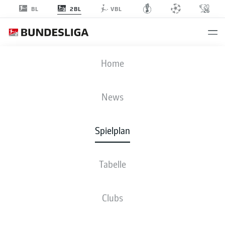
2BL
BL
VBL
EBS
-
KSC
Home
News
Spielplan
LIVE
NEWS
AUFSTELLUNGEN
STATISTIKEN
TABELLE
Tabelle
Clubs
Bleib am Ball