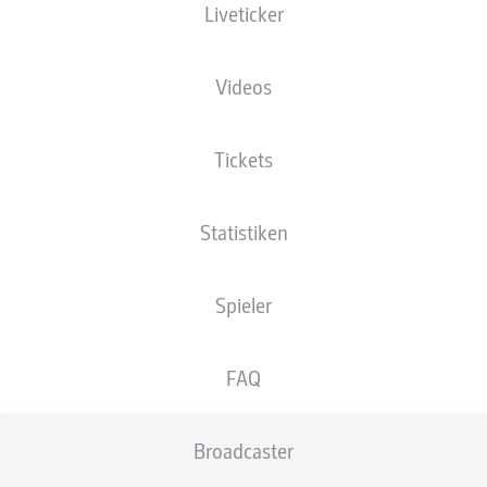
Liveticker
Die Startaufstellung wird 60 Minuten vor
Anpfiff veröffentlicht.
Videos
Tickets
Statistiken
Spieler
FAQ
Broadcaster