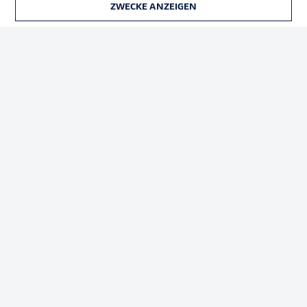
ZWECKE ANZEIGEN
TICKETS
Rechtliche Hinweise
Voreinstellungen verwalten
Datenschutz
Nutzungsbedingungen
Kontakt
Jobs
Impressum
Partner
Spieler
Liveticker
AGB
© 2026 Bundesliga-Gruppe GmbH
Sprachauswahl
Deutsch