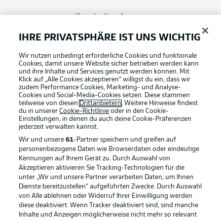
Bundesliga App
IHRE PRIVATSPHÄRE IST UNS WICHTIG
Fantasy Manager
Wir nutzen unbedingt erforderliche Cookies und funktionale
Cookies, damit unsere Website sicher betrieben werden kann
und ihre Inhalte und Services genutzt werden können. Mit
#BundesligaWIRKT
Klick auf „Alle Cookies akzeptieren“ willigst du ein, dass wir
zudem Performance Cookies, Marketing- und Analyse-
Cookies und Social-Media-Cookies setzen. Diese stammen
teilweise von diesen
Drittanbietern
. Weitere Hinweise findest
du in unserer
Cookie-Richtlinie
oder in den Cookie-
Common Ground
Einstellungen, in denen du auch deine Cookie-Präferenzen
jederzeit
verwalten kannst.
Wir und unsere
61
-Partner speichern und greifen auf
Mitfahrportal
personenbezogene Daten wie Browserdaten oder eindeutige
Kennungen auf Ihrem Gerät zu. Durch Auswahl von
Akzeptieren aktivieren Sie Tracking-Technologien für die
Football as it's meant to be
unter „Wir und unsere Partner verarbeiten Daten, um Ihnen
BUNDESLIGA-GRUPPE
Dienste bereitzustellen“ aufgeführten Zwecke. Durch Auswahl
von Alle ablehnen oder Widerruf Ihrer Einwilligung werden
diese deaktiviert. Wenn Tracker deaktiviert sind, sind manche
Inhalte und Anzeigen möglicherweise nicht mehr so relevant
Sprachauswahl
BUNDESLIGA APP