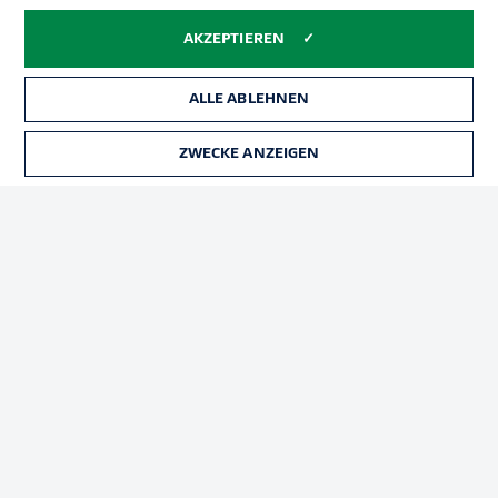
Impressum
Partner
Spieler
Liveticker
AKZEPTIEREN
AGB
ALLE ABLEHNEN
ZWECKE ANZEIGEN
TICKETS
© 2026 Bundesliga-Gruppe GmbH
Sprachauswahl
Deutsch
Anzeige Modus