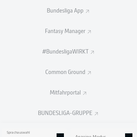
2:00
Bundesliga App
So lief das letzte Duell
Fantasy Manager
Willkommen zu Osnabrück gegen
Hannover!
#BundesligaWIRKT
Hier gibt es bald alle Infos zum Duell VfL Osnabrück
gegen Hannover 96 am 13. Spieltag der Saison
2026/27.
Common Ground
Mitfahrportal
BUNDESLIGA-GRUPPE
Sprachauswahl