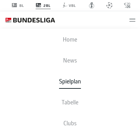
2BL
BL
VBL
OSN
-
H96
Home
News
Spielplan
LIVE
NEWS
AUFSTELLUNGEN
STATISTIKEN
TABELLE
Tabelle
Clubs
Fr., 27.11.2026 - So., 29.11.2026
Dieser Spieltag ist noch nicht fix terminiert.