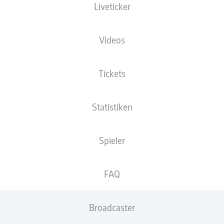
Liveticker
Stadion an der Bremer Brücke
Videos
Tickets
Anzeige
Statistiken
Spieler
FAQ
Broadcaster