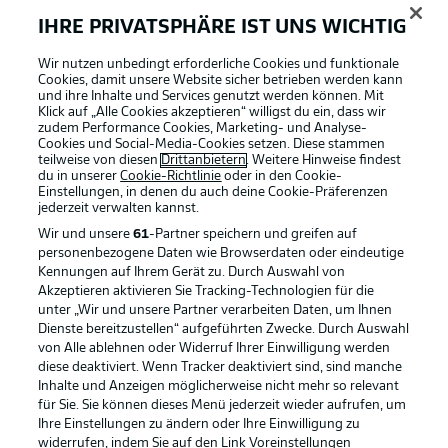
IHRE PRIVATSPHÄRE IST UNS WICHTIG
Wir nutzen unbedingt erforderliche Cookies und funktionale
Cookies, damit unsere Website sicher betrieben werden kann
und ihre Inhalte und Services genutzt werden können. Mit
Klick auf „Alle Cookies akzeptieren“ willigst du ein, dass wir
zudem Performance Cookies, Marketing- und Analyse-
Cookies und Social-Media-Cookies setzen. Diese stammen
teilweise von diesen
Drittanbietern
. Weitere Hinweise findest
du in unserer
Cookie-Richtlinie
oder in den Cookie-
Einstellungen, in denen du auch deine Cookie-Präferenzen
jederzeit
verwalten kannst.
Wir und unsere
61
-Partner speichern und greifen auf
personenbezogene Daten wie Browserdaten oder eindeutige
Kennungen auf Ihrem Gerät zu. Durch Auswahl von
Akzeptieren aktivieren Sie Tracking-Technologien für die
unter „Wir und unsere Partner verarbeiten Daten, um Ihnen
Dienste bereitzustellen“ aufgeführten Zwecke. Durch Auswahl
Rechtliche Hinweise
Voreinstellungen verwalten
von Alle ablehnen oder Widerruf Ihrer Einwilligung werden
diese deaktiviert. Wenn Tracker deaktiviert sind, sind manche
Datenschutz
Nutzungsbedingungen
Inhalte und Anzeigen möglicherweise nicht mehr so relevant
Kontakt
Jobs
für Sie. Sie können dieses Menü jederzeit wieder aufrufen, um
Ihre Einstellungen zu ändern oder Ihre Einwilligung zu
Impressum
Partner
widerrufen, indem Sie auf den Link Voreinstellungen