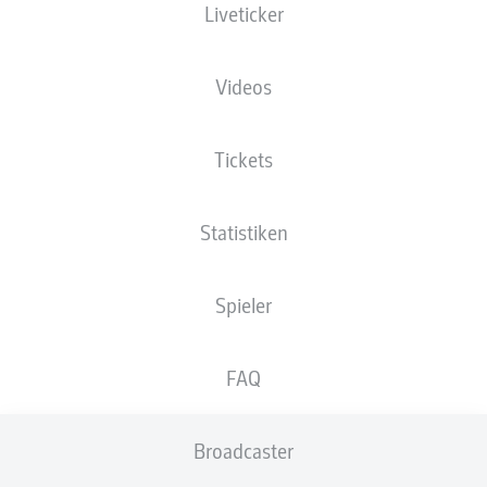
Liveticker
XGOALS
Videos
Tickets
Statistiken
Spieler
Goals
FAQ
PÄSSE
Broadcaster
0
0
Passquote
0 %
0 %