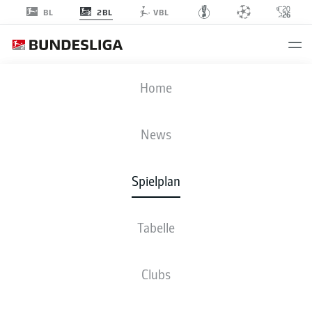
2BL
BL
VBL
KSC
-
OSN
Home
News
Spielplan
LIVE
NEWS
AUFSTELLUNGEN
STATISTIKEN
TABELLE
Tabelle
Clubs