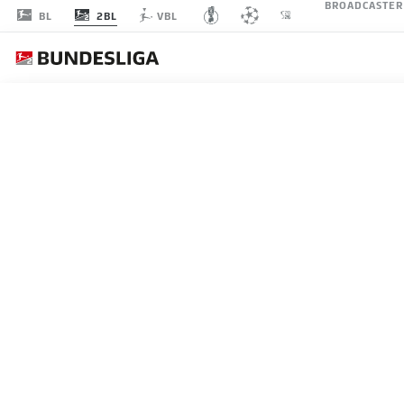
BROADCASTER
2BL
BL
VBL
FC
SPIELTAG 12
LI