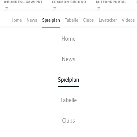
#BUNDESLIGAWIRKT
COMMON GROUND
MITFAHRPORTAL
Home
News
Spielplan
Tabelle
Clubs
Liveticker
Videos
 ENERGIE COTTBUS
-
HERTHA BSC
Home
News
Spielplan
VE
NEWS
AUFSTELLUNGEN
STATISTIKEN
TABE
Tabelle
Clubs
Bleib am Ball