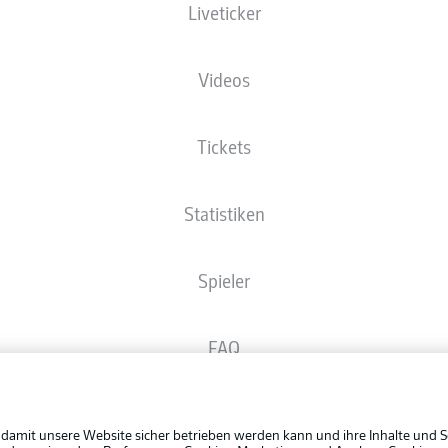
Liveticker
Die Startaufstellung wird 60 Minuten vor Anpfiff veröffentlicht.
Videos
Tickets
Statistiken
Spieler
FAQ
Rechtli
Broadcaster
Datensc
 damit unsere Website sicher betrieben werden kann und ihre Inhalte und S
BUNDESLIGA APP