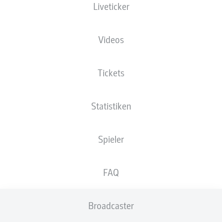
Liveticker
XGOALS
Videos
Tickets
Statistiken
Spieler
Goals
FAQ
PÄSSE
Broadcaster
0
0
Passquote
0 %
0 %