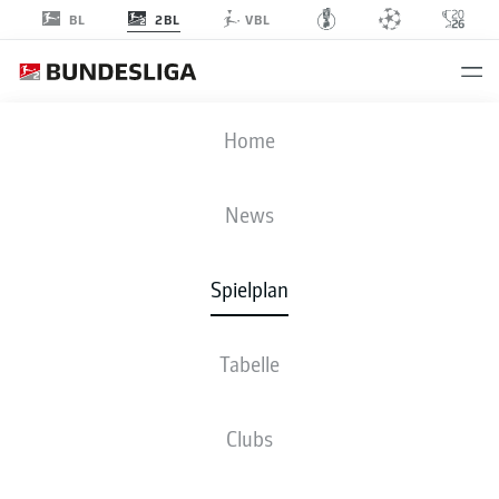
2BL
BL
VBL
FCN
-
SVD
Home
News
Spielplan
LIVE
NEWS
AUFSTELLUNGEN
STATISTIKEN
TABELLE
Tabelle
Clubs