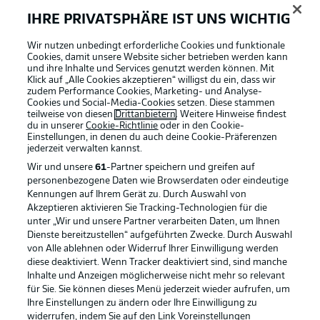
IHRE PRIVATSPHÄRE IST UNS WICHTIG
Wir nutzen unbedingt erforderliche Cookies und funktionale
Cookies, damit unsere Website sicher betrieben werden kann
und ihre Inhalte und Services genutzt werden können. Mit
Klick auf „Alle Cookies akzeptieren“ willigst du ein, dass wir
zudem Performance Cookies, Marketing- und Analyse-
Cookies und Social-Media-Cookies setzen. Diese stammen
teilweise von diesen
Drittanbietern
. Weitere Hinweise findest
du in unserer
Cookie-Richtlinie
oder in den Cookie-
Einstellungen, in denen du auch deine Cookie-Präferenzen
jederzeit
verwalten kannst.
Wir und unsere
61
-Partner speichern und greifen auf
personenbezogene Daten wie Browserdaten oder eindeutige
Kennungen auf Ihrem Gerät zu. Durch Auswahl von
Akzeptieren aktivieren Sie Tracking-Technologien für die
unter „Wir und unsere Partner verarbeiten Daten, um Ihnen
Dienste bereitzustellen“ aufgeführten Zwecke. Durch Auswahl
Rechtliche Hinweise
Voreinstellungen verwalten
von Alle ablehnen oder Widerruf Ihrer Einwilligung werden
diese deaktiviert. Wenn Tracker deaktiviert sind, sind manche
Datenschutz
Nutzungsbedingungen
Inhalte und Anzeigen möglicherweise nicht mehr so relevant
Kontakt
Jobs
für Sie. Sie können dieses Menü jederzeit wieder aufrufen, um
Ihre Einstellungen zu ändern oder Ihre Einwilligung zu
Impressum
Partner
widerrufen, indem Sie auf den Link Voreinstellungen