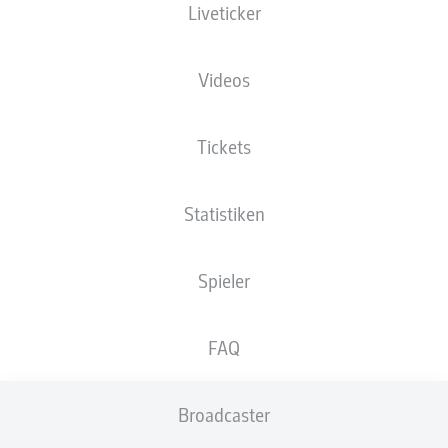
Liveticker
XGOALS
Videos
Tickets
Statistiken
Spieler
Goals
FAQ
PÄSSE
Broadcaster
0
0
Passquote
0 %
0 %