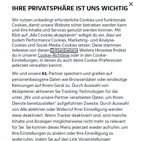
IHRE PRIVATSPHÄRE IST UNS WICHTIG
Wir nutzen unbedingt erforderliche Cookies und funktionale
Cookies, damit unsere Website sicher betrieben werden kann
und ihre Inhalte und Services genutzt werden können. Mit
Klick auf „Alle Cookies akzeptieren“ willigst du ein, dass wir
zudem Performance Cookies, Marketing- und Analyse-
Cookies und Social-Media-Cookies setzen. Diese stammen
teilweise von diesen
Drittanbietern
. Weitere Hinweise findest
du in unserer
Cookie-Richtlinie
oder in den Cookie-
Einstellungen, in denen du auch deine Cookie-Präferenzen
jederzeit
verwalten kannst.
Wir und unsere
61
-Partner speichern und greifen auf
personenbezogene Daten wie Browserdaten oder eindeutige
Kennungen auf Ihrem Gerät zu. Durch Auswahl von
Akzeptieren aktivieren Sie Tracking-Technologien für die
unter „Wir und unsere Partner verarbeiten Daten, um Ihnen
Dienste bereitzustellen“ aufgeführten Zwecke. Durch Auswahl
Rechtliche Hinweise
Voreinstellungen verwalten
von Alle ablehnen oder Widerruf Ihrer Einwilligung werden
diese deaktiviert. Wenn Tracker deaktiviert sind, sind manche
Datenschutz
Nutzungsbedingungen
Inhalte und Anzeigen möglicherweise nicht mehr so relevant
Kontakt
Jobs
für Sie. Sie können dieses Menü jederzeit wieder aufrufen, um
Ihre Einstellungen zu ändern oder Ihre Einwilligung zu
Impressum
Partner
widerrufen, indem Sie auf den Link Voreinstellungen