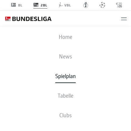
2BL
BL
VBL
WOB
-
FCK
Home
News
Spielplan
LIVE
NEWS
AUFSTELLUNGEN
STATISTIKEN
TABELLE
Tabelle
Clubs