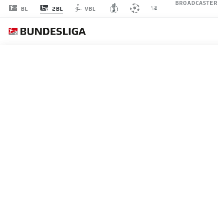
BROADCASTER
2BL
BL
VBL
SPVGG
ALLE SPIELE
SPVGG GREUTHER FÜRTH
LI
Sp