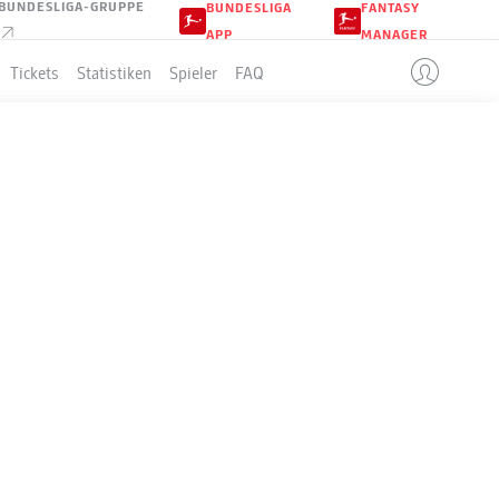
BUNDESLIGA-GRUPPE
BUNDESLIGA
FANTASY
APP
MANAGER
Tickets
Statistiken
Spieler
FAQ
ROT-WEISS ESSEN
LLE
+/-
Pkt