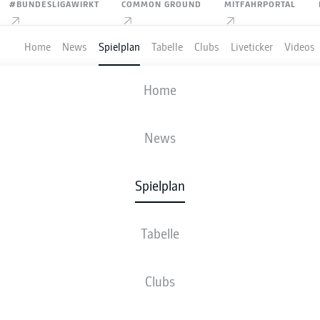
#BUNDESLIGAWIRKT
COMMON GROUND
MITFAHRPORTAL
Home
News
Spielplan
Tabelle
Clubs
Liveticker
Videos
 GREUTHER FÜRTH
-
ROT-WEISS ESSEN
Home
SGF
RWE
2
0
News
Spielplan
VE
NEWS
AUFSTELLUNGEN
STATISTIKEN
TABE
Tabelle
S-U-N
T
Clubs