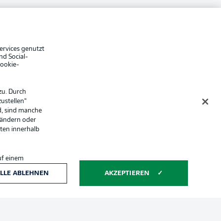
che Hinweise
Voreinstellungen verwalten
hutz
Nutzungsbedingungen
Jobs
ervices genutzt
sum
Partner
nd Social-
Cookie-
Liveticker
zu. Durch
ustellen“
d, sind manche
 ändern oder
lten innerhalb
uf einem
ntwicklung und
LLE ABLEHNEN
AKZEPTIEREN
Anzeige Modus