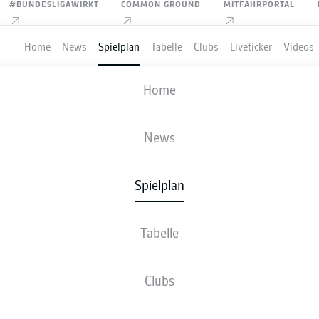
#BUNDESLIGAWIRKT
COMMON GROUND
MITFAHRPORTAL
Home
News
Spielplan
Tabelle
Clubs
Liveticker
Videos
1. FC NÜRNBERG
-
HOLSTEIN KIEL
Home
FCN
KSV
1
1
News
Spielplan
VE
NEWS
AUFSTELLUNGEN
STATISTIKEN
TABE
Tabelle
Clubs