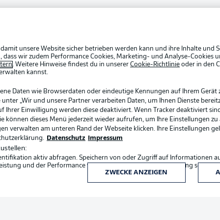
Rechtli
Bundesliga App
Datensc
BUNDESLIGA APP
Kontakt
Fantasy Manager
 damit unsere Website sicher betrieben werden kann und ihre Inhalte und S
Impres
ein, dass wir zudem Performance Cookies, Marketing- und Analyse-Cookies u
etern
. Weitere Hinweise findest du in unserer
Cookie-Richtlinie
oder in den 
Spieler
erwalten kannst.
#BundesligaWIRKT
AGB
gene Daten wie Browserdaten oder eindeutige Kennungen auf Ihrem Gerät 
 unter „Wir und unsere Partner verarbeiten Daten, um Ihnen Dienste bereitz
Ihrer Einwilligung werden diese deaktiviert. Wenn Tracker deaktiviert sin
Common Ground
Sie können dieses Menü jederzeit wieder aufrufen, um Ihre Einstellungen zu
ngen verwalten am unteren Rand der Webseite klicken. Ihre Einstellungen ge
chutzerklärung.
Datenschutz
Impressum
Mitfahrportal
ustellen:
ifikation aktiv abfragen. Speichern von oder Zugriff auf Informationen a
eistung und der Performance von Inhalten, Zielgruppenforschung sowie E
ZWECKE ANZEIGEN
A
BUNDESLIGA-GRUPPE
Sprachauswahl
Deutsch