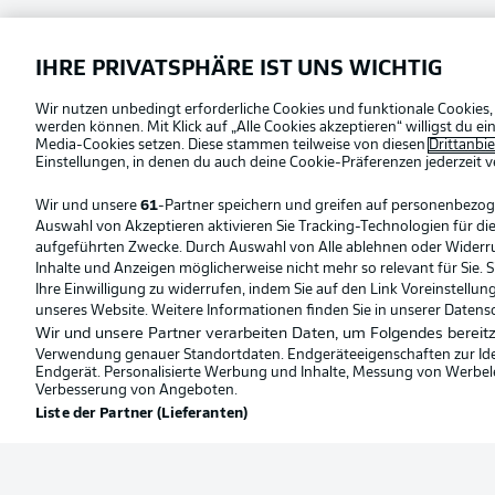
Football as it's meant to be
IHRE PRIVATSPHÄRE IST UNS WICHTIG
Wir nutzen unbedingt erforderliche Cookies und funktionale Cookies,
Offizielle Partner
werden können. Mit Klick auf „Alle Cookies akzeptieren“ willigst du 
Media-Cookies setzen. Diese stammen teilweise von diesen
Drittanbi
Einstellungen, in denen du auch deine Cookie-Präferenzen jederzeit
v
Wir und unsere
61
-Partner speichern und greifen auf personenbezo
Auswahl von Akzeptieren aktivieren Sie Tracking-Technologien für die
aufgeführten Zwecke. Durch Auswahl von Alle ablehnen oder Widerruf 
Inhalte und Anzeigen möglicherweise nicht mehr so relevant für Sie. 
Ihre Einwilligung zu widerrufen, indem Sie auf den Link Voreinstellu
unseres Website. Weitere Informationen finden Sie in unserer Datens
Wir und unsere Partner verarbeiten Daten, um Folgendes bereitz
Verwendung genauer Standortdaten. Endgeräteeigenschaften zur Ident
Endgerät. Personalisierte Werbung und Inhalte, Messung von Werbel
Verbesserung von Angeboten.
Liste der Partner (Lieferanten)
© 2026 Bundesliga-Gruppe GmbH
Sprachauswahl