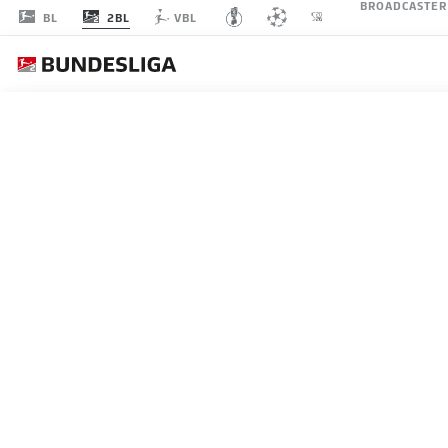
BROADCASTER
2BL
BL
VBL
SPIELTAG 9
LI