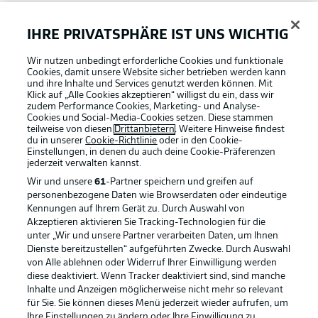
Bundesliga App
IHRE PRIVATSPHÄRE IST UNS WICHTIG
Wir nutzen unbedingt erforderliche Cookies und funktionale
Fantasy Manager
Cookies, damit unsere Website sicher betrieben werden kann
und ihre Inhalte und Services genutzt werden können. Mit
Klick auf „Alle Cookies akzeptieren“ willigst du ein, dass wir
zudem Performance Cookies, Marketing- und Analyse-
#BundesligaWIRKT
Cookies und Social-Media-Cookies setzen. Diese stammen
teilweise von diesen
Drittanbietern
. Weitere Hinweise findest
du in unserer
Cookie-Richtlinie
oder in den Cookie-
Einstellungen, in denen du auch deine Cookie-Präferenzen
Common Ground
jederzeit
verwalten kannst.
Wir und unsere
61
-Partner speichern und greifen auf
personenbezogene Daten wie Browserdaten oder eindeutige
Mitfahrportal
Kennungen auf Ihrem Gerät zu. Durch Auswahl von
Akzeptieren aktivieren Sie Tracking-Technologien für die
Football as it's meant to be
unter „Wir und unsere Partner verarbeiten Daten, um Ihnen
Dienste bereitzustellen“ aufgeführten Zwecke. Durch Auswahl
BUNDESLIGA-GRUPPE
von Alle ablehnen oder Widerruf Ihrer Einwilligung werden
diese deaktiviert. Wenn Tracker deaktiviert sind, sind manche
Inhalte und Anzeigen möglicherweise nicht mehr so relevant
BUNDESLIGA APP
für Sie. Sie können dieses Menü jederzeit wieder aufrufen, um
Sprachauswahl
Ihre Einstellungen zu ändern oder Ihre Einwilligung zu