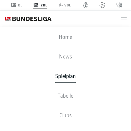
2BL
BL
VBL
DSC
-
BOC
Home
DSC
BOC
1
1
News
Spielplan
LIVE
NEWS
AUFSTELLUNGEN
STATISTIKEN
TABELLE
Tabelle
Clubs