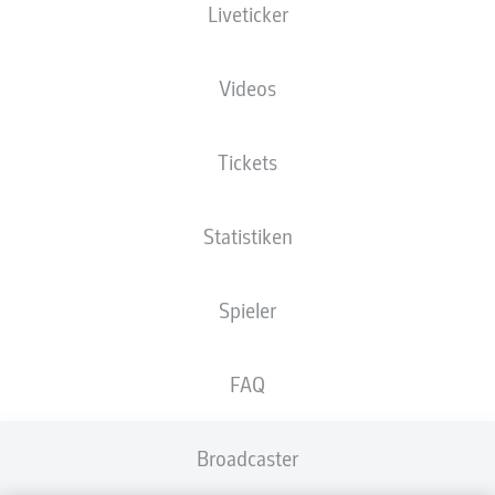
Liveticker
DER VFL KOMMT IN
BIELEFELD ZURÜCK
Videos
Tickets
Statistiken
Spieler
FAQ
Broadcaster