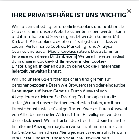
Bundesliga App
IHRE PRIVATSPHÄRE IST UNS WICHTIG
Wir nutzen unbedingt erforderliche Cookies und funktionale
Fantasy Manager
Cookies, damit unsere Website sicher betrieben werden kann
und ihre Inhalte und Services genutzt werden können. Mit
Klick auf „Alle Cookies akzeptieren“ willigst du ein, dass wir
zudem Performance Cookies, Marketing- und Analyse-
#BundesligaWIRKT
Cookies und Social-Media-Cookies setzen. Diese stammen
teilweise von diesen
Drittanbietern
. Weitere Hinweise findest
du in unserer
Cookie-Richtlinie
oder in den Cookie-
Einstellungen, in denen du auch deine Cookie-Präferenzen
Common Ground
jederzeit
verwalten kannst.
Wir und unsere
61
-Partner speichern und greifen auf
personenbezogene Daten wie Browserdaten oder eindeutige
Mitfahrportal
Kennungen auf Ihrem Gerät zu. Durch Auswahl von
Akzeptieren aktivieren Sie Tracking-Technologien für die
Football as it's meant to be
unter „Wir und unsere Partner verarbeiten Daten, um Ihnen
Dienste bereitzustellen“ aufgeführten Zwecke. Durch Auswahl
BUNDESLIGA-GRUPPE
von Alle ablehnen oder Widerruf Ihrer Einwilligung werden
diese deaktiviert. Wenn Tracker deaktiviert sind, sind manche
Inhalte und Anzeigen möglicherweise nicht mehr so relevant
BUNDESLIGA APP
für Sie. Sie können dieses Menü jederzeit wieder aufrufen, um
Sprachauswahl
Ihre Einstellungen zu ändern oder Ihre Einwilligung zu