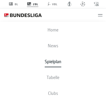
2BL
BL
VBL
BSC
-
KSV
Home
BSC
KSV
0
1
News
Spielplan
LIVE
NEWS
AUFSTELLUNGEN
STATISTIKEN
TABELLE
Tabelle
Clubs