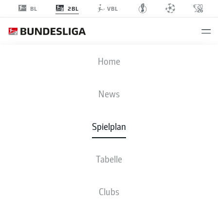
2BL
BL
VBL
SVD
-
H96
Home
SVD
H96
0
2
News
Spielplan
LIVE
NEWS
AUFSTELLUNGEN
STATISTIKEN
TABELLE
Tabelle
Sp
S-U-N
T
+/-
Pkt
Clubs