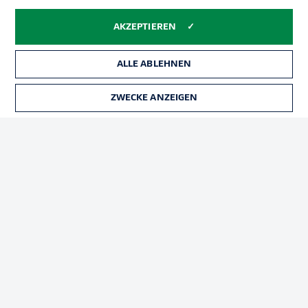
Impressum
Partner
Spieler
Liveticker
AKZEPTIEREN
AGB
ALLE ABLEHNEN
ZWECKE ANZEIGEN
© 2026 Bundesliga-Gruppe GmbH
Sprachauswahl
Deutsch
Anzeige Modus