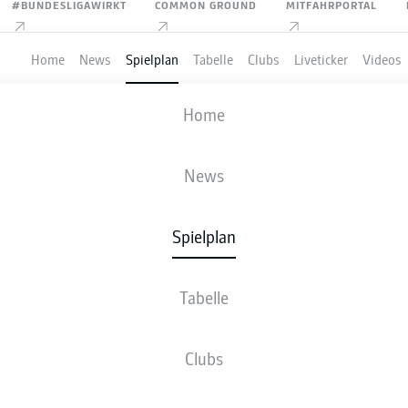
#BUNDESLIGAWIRKT
COMMON GROUND
MITFAHRPORTAL
Home
News
Spielplan
Tabelle
Clubs
Liveticker
Videos
C KAISERSLAUTERN
-
KARLSRUHER SC
Home
FCK
KSC
3
0
News
Spielplan
VE
NEWS
AUFSTELLUNGEN
STATISTIKEN
TABE
Tabelle
Clubs