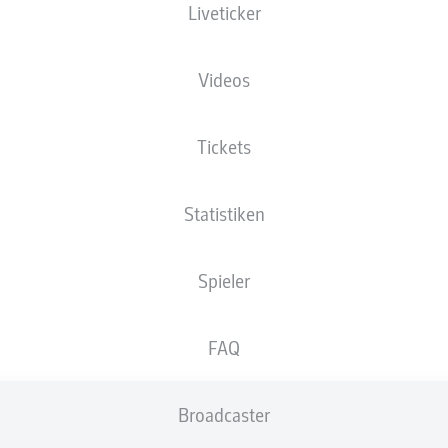
Liveticker
XGOALS
Videos
3
Tickets
2.49
Statistiken
1.45
Spieler
0
Goals
FAQ
PÄSSE
Broadcaster
388
498