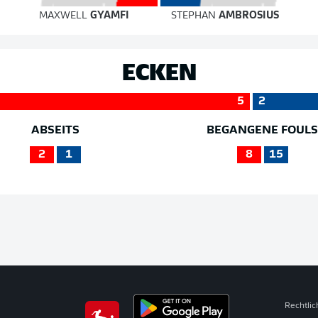
MAXWELL
GYAMFI
STEPHAN
AMBROSIUS
ECKEN
5
2
ABSEITS
BEGANGENE FOUL
2
1
8
15
Rechtli