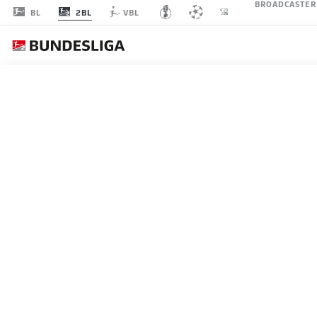
BROADCASTER
2BL
BL
VBL
1. F
SPIELTAG 26
LI