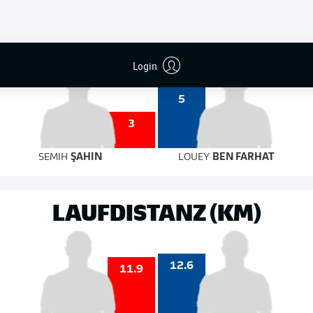
10
3
auf das Tor
auf das Tor
Login
5
3
SEMIH
ŞAHIN
LOUEY
BEN FARHAT
LAUFDISTANZ (KM)
12.6
11.9