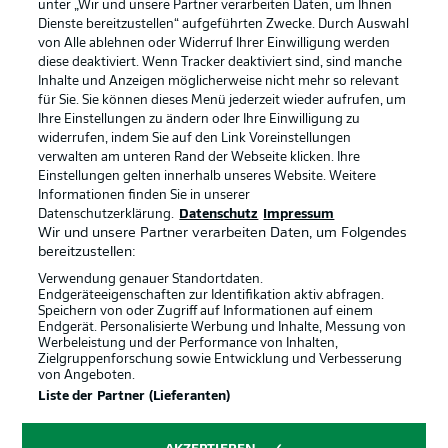
unter „Wir und unsere Partner verarbeiten Daten, um Ihnen
Dienste bereitzustellen“ aufgeführten Zwecke. Durch Auswahl
Rechtliche Hinweise
Voreinstellungen verwalten
von Alle ablehnen oder Widerruf Ihrer Einwilligung werden
diese deaktiviert. Wenn Tracker deaktiviert sind, sind manche
Datenschutz
Nutzungsbedingungen
Inhalte und Anzeigen möglicherweise nicht mehr so relevant
Kontakt
Jobs
für Sie. Sie können dieses Menü jederzeit wieder aufrufen, um
Ihre Einstellungen zu ändern oder Ihre Einwilligung zu
Impressum
Partner
widerrufen, indem Sie auf den Link Voreinstellungen
verwalten am unteren Rand der Webseite klicken. Ihre
Spieler
Liveticker
Einstellungen gelten innerhalb unseres Website. Weitere
AGB
Informationen finden Sie in unserer
Datenschutzerklärung.
Datenschutz
Impressum
Wir und unsere Partner verarbeiten Daten, um Folgendes
bereitzustellen:
Verwendung genauer Standortdaten.
Endgeräteeigenschaften zur Identifikation aktiv abfragen.
Speichern von oder Zugriff auf Informationen auf einem
Endgerät. Personalisierte Werbung und Inhalte, Messung von
Werbeleistung und der Performance von Inhalten,
Zielgruppenforschung sowie Entwicklung und Verbesserung
von Angeboten.
© 2026 Bundesliga-Gruppe GmbH
Liste der Partner (Lieferanten)
Sprachauswahl