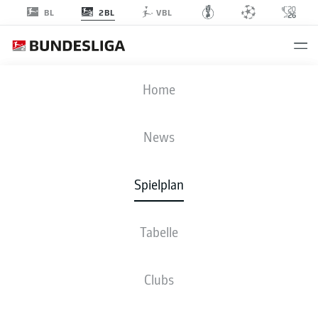
2BL
BL
VBL
SGF
-
KSC
Home
SGF
KSC
1
4
News
Spielplan
LIVE
NEWS
AUFSTELLUNGEN
STATISTIKEN
TABELLE
Tabelle
Clubs