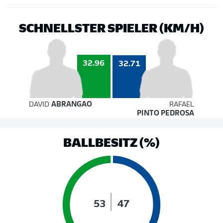
SCHNELLSTER SPIELER (KM/H)
32.96
32.71
DAVID
ABRANGAO
RAFAEL
PINTO PEDROSA
BALLBESITZ (%)
53
47