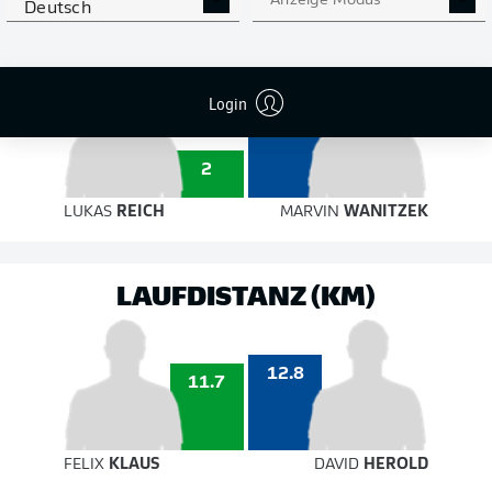
auf das Tor
Anzeige Modus
auf das Tor
Deutsch
Login
4
2
LUKAS
REICH
MARVIN
WANITZEK
LAUFDISTANZ (KM)
12.8
11.7
FELIX
KLAUS
DAVID
HEROLD