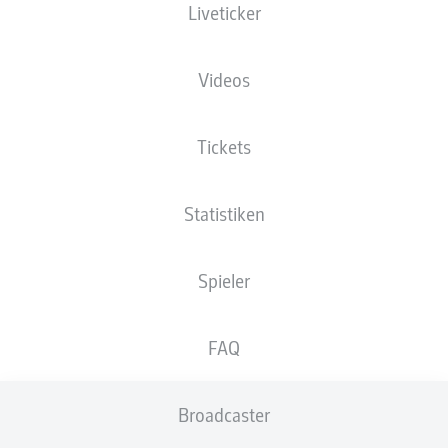
Liveticker
XGOALS
Videos
4
Tickets
Statistiken
1.82
1
1.18
Spieler
Goals
FAQ
PÄSSE
Broadcaster
484
425
Passquote
83 %
82 %