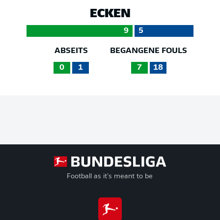
ECKEN
9
5
ABSEITS
BEGANGENE FOULS
0
1
7
18
Football as it's meant to be