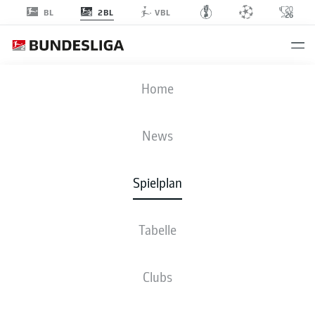
2BL
BL
VBL
KSC
-
H96
Home
KSC
H96
1
2
News
Spielplan
LIVE
NEWS
AUFSTELLUNGEN
STATISTIKEN
TABELLE
Tabelle
Sp
S-U-N
T
+/-
Pkt
Clubs