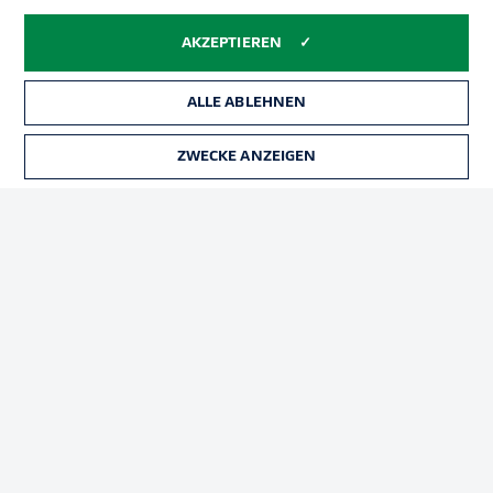
Impressum
Partner
Spieler
Liveticker
AKZEPTIEREN
AGB
ALLE ABLEHNEN
ZWECKE ANZEIGEN
© 2026 Bundesliga-Gruppe GmbH
Sprachauswahl
Deutsch
Anzeige Modus