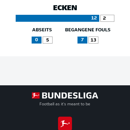
ECKEN
12
2
ABSEITS
BEGANGENE FOULS
0
7
5
13
Football as it's meant to be