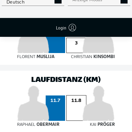
auf das Tor
Anzeige Modus
auf das Tor
Deutsch
Login
5
3
FLORENT
MUSLIJA
CHRISTIAN
KINSOMBI
LAUFDISTANZ (KM)
11.7
11.8
RAPHAEL
OBERMAIR
KAI
PRÖGER