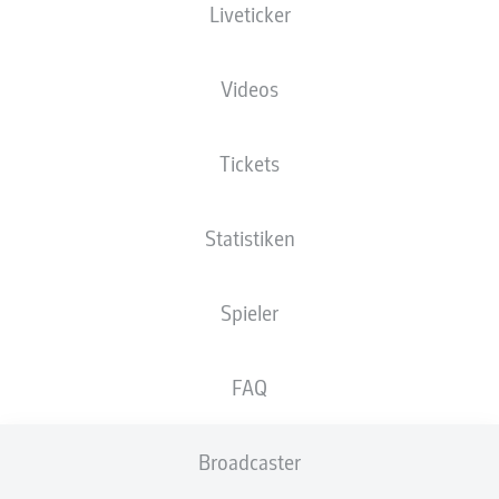
Liveticker
XGOALS
Videos
3.6
3
Tickets
Statistiken
0.34
Spieler
0
Goals
FAQ
PÄSSE
Broadcaster
637
258
Passquote
89 %
75 %