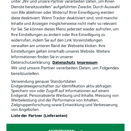
unter „Wir und unsere Partner verarbeiten Daten, um Ihnen
Dienste bereitzustellen“ aufgeführten Zwecke. Durch Auswahl
Rechtliche Hinweise
Voreinstellungen verwalten
von Alle ablehnen oder Widerruf Ihrer Einwilligung werden
diese deaktiviert. Wenn Tracker deaktiviert sind, sind manche
Datenschutz
Nutzungsbedingungen
Inhalte und Anzeigen möglicherweise nicht mehr so relevant
Kontakt
Jobs
für Sie. Sie können dieses Menü jederzeit wieder aufrufen, um
Ihre Einstellungen zu ändern oder Ihre Einwilligung zu
Impressum
Partner
widerrufen, indem Sie auf den Link Voreinstellungen
verwalten am unteren Rand der Webseite klicken. Ihre
Spieler
Liveticker
Einstellungen gelten innerhalb unseres Website. Weitere
AGB
Informationen finden Sie in unserer
Datenschutzerklärung.
Datenschutz
Impressum
Wir und unsere Partner verarbeiten Daten, um Folgendes
bereitzustellen:
Verwendung genauer Standortdaten.
Endgeräteeigenschaften zur Identifikation aktiv abfragen.
Speichern von oder Zugriff auf Informationen auf einem
Endgerät. Personalisierte Werbung und Inhalte, Messung von
Werbeleistung und der Performance von Inhalten,
Zielgruppenforschung sowie Entwicklung und Verbesserung
von Angeboten.
© 2026 Bundesliga-Gruppe GmbH
Liste der Partner (Lieferanten)
Sprachauswahl