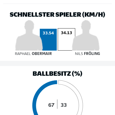
SCHNELLSTER SPIELER (KM/H)
34.13
33.54
RAPHAEL
OBERMAIR
NILS
FRÖLING
BALLBESITZ (%)
67
33