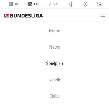
2BL
BL
VBL
SCP
-
FCH
Home
SCP
FCH
3
0
News
Spielplan
LIVE
NEWS
AUFSTELLUNGEN
STATISTIKEN
TABELLE
Tabelle
Clubs