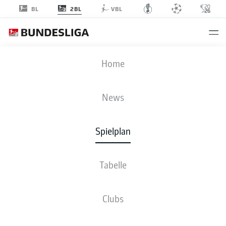
2BL
BL
VBL
S04
-
OSN
Home
S04
OSN
4
0
News
Spielplan
LIVE
NEWS
AUFSTELLUNGEN
STATISTIKEN
TABELLE
Tabelle
Clubs