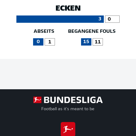
ECKEN
3
0
ABSEITS
BEGANGENE FOULS
0
15
1
11
Football as it's meant to be