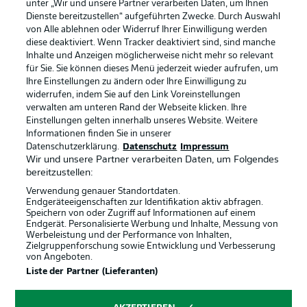
unter „Wir und unsere Partner verarbeiten Daten, um Ihnen
Dienste bereitzustellen“ aufgeführten Zwecke. Durch Auswahl
Rechtliche Hinweise
Voreinstellungen verwalten
von Alle ablehnen oder Widerruf Ihrer Einwilligung werden
diese deaktiviert. Wenn Tracker deaktiviert sind, sind manche
Datenschutz
Nutzungsbedingungen
Inhalte und Anzeigen möglicherweise nicht mehr so relevant
Kontakt
Jobs
für Sie. Sie können dieses Menü jederzeit wieder aufrufen, um
Ihre Einstellungen zu ändern oder Ihre Einwilligung zu
Impressum
Partner
widerrufen, indem Sie auf den Link Voreinstellungen
verwalten am unteren Rand der Webseite klicken. Ihre
Spieler
Liveticker
Einstellungen gelten innerhalb unseres Website. Weitere
AGB
Informationen finden Sie in unserer
Datenschutzerklärung.
Datenschutz
Impressum
Wir und unsere Partner verarbeiten Daten, um Folgendes
bereitzustellen:
Verwendung genauer Standortdaten.
Endgeräteeigenschaften zur Identifikation aktiv abfragen.
Speichern von oder Zugriff auf Informationen auf einem
Endgerät. Personalisierte Werbung und Inhalte, Messung von
Werbeleistung und der Performance von Inhalten,
Zielgruppenforschung sowie Entwicklung und Verbesserung
von Angeboten.
© 2026 Bundesliga-Gruppe GmbH
Liste der Partner (Lieferanten)
Sprachauswahl