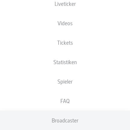
Liveticker
XGOALS
Videos
4
Tickets
Statistiken
1.95
0.33
Spieler
0
Goals
FAQ
PÄSSE
Broadcaster
534
374
Passquote
83 %
80 %