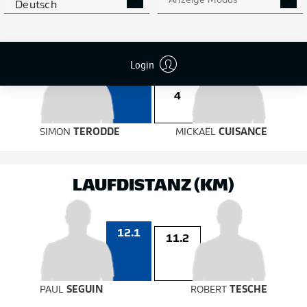
auf das Tor
Anzeige Modus
auf das Tor
Deutsch
Login
6
4
SIMON
TERODDE
MICKAËL
CUISANCE
LAUFDISTANZ (KM)
12.1
11.2
PAUL
SEGUIN
ROBERT
TESCHE