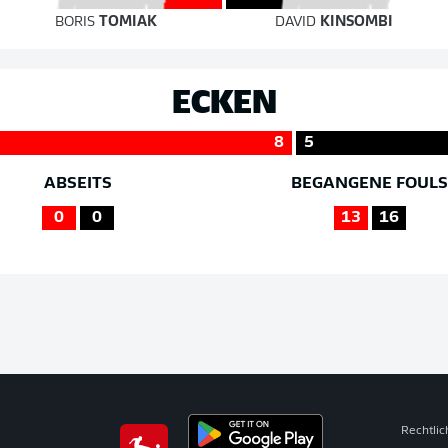
BORIS
TOMIAK
DAVID
KINSOMBI
ECKEN
8
5
ABSEITS
BEGANGENE FOUL
0
0
13
16
Rechtli