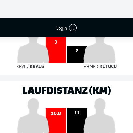
5
2
auf das Tor
auf das Tor
Login
3
2
KEVIN
KRAUS
AHMED
KUTUCU
LAUFDISTANZ (KM)
11
10.8