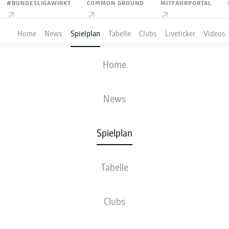
#BUNDESLIGAWIRKT
COMMON GROUND
MITFAHRPORTAL
Home
News
Spielplan
Tabelle
Clubs
Liveticker
Videos
C KAISERSLAUTERN
-
SV SANDHAUSEN
Home
FCK
SVS
2
2
News
Spielplan
VE
NEWS
AUFSTELLUNGEN
STATISTIKEN
TABE
Tabelle
Clubs