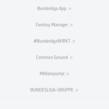
Passquote
Bundesliga App
PASS-EFFIZIENZ
Fantasy Manager
3,5
1,2
#BundesligaWIRKT
RMUTH
CHIM
2,3
1,0
MER
Common Ground
2,1
0,9
NSLIK
FRA
Mitfahrportal
BUNDESLIGA-GRUPPE
SCHÜSSE
as Tor
neben