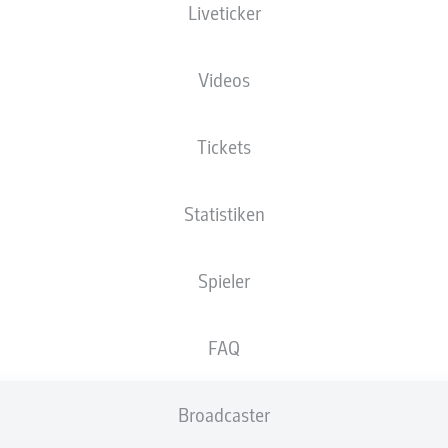
Liveticker
XGOALS
Videos
2
2
Tickets
1.78
Statistiken
0.57
Spieler
Goals
FAQ
PÄSSE
Broadcaster
399
296