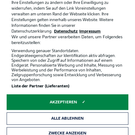
Ihre Einstellungen zu ändern oder Ihre Einwilligung zu
Impressum
Partner
widerrufen, indem Sie auf den Link Voreinstellungen
verwalten am unteren Rand der Webseite klicken. Ihre
Spieler
Liveticker
Einstellungen gelten innerhalb unseres Website. Weitere
AGB
Informationen finden Sie in unserer
Datenschutzerklärung.
Datenschutz
Impressum
Wir und unsere Partner verarbeiten Daten, um Folgendes
bereitzustellen:
Verwendung genauer Standortdaten.
Endgeräteeigenschaften zur Identifikation aktiv abfragen.
Speichern von oder Zugriff auf Informationen auf einem
Endgerät. Personalisierte Werbung und Inhalte, Messung von
Werbeleistung und der Performance von Inhalten,
Zielgruppenforschung sowie Entwicklung und Verbesserung
von Angeboten.
© 2026 Bundesliga-Gruppe GmbH
Liste der Partner (Lieferanten)
Sprachauswahl
AKZEPTIEREN
Deutsch
ALLE ABLEHNEN
Anzeige Modus
ZWECKE ANZEIGEN