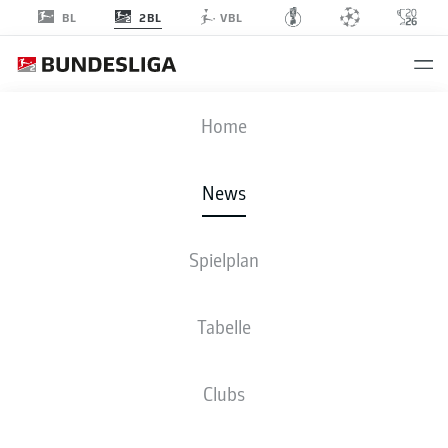
2BL
BL
VBL
Anzeige
Home
News
Nicolas Gavory ist ins Mannschaftstraining von Fortuna Düsseldorf
Spielplan
zurückgekehrt
- © IMAGO/Laci Perenyi
Tabelle
Clubs