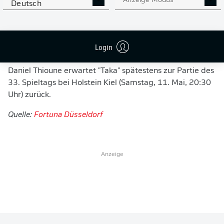
Anzeige Modus
Deutsch
an den Olympischen Spielen in Paris. Bei einem
Qualifikationsturnier in Katar trifft der Rechtsverteidiger
zunächst in den Gruppenspielen auf China, die
Login
Vereinigten Arabischen Emirate und Südkorea. Nur die
ersten Drei des Turniers lösen direkt das Olympiaticket.
Daniel Thioune erwartet "Taka" spätestens zur Partie des
33. Spieltags bei Holstein Kiel (Samstag, 11. Mai, 20:30
Uhr) zurück.
Quelle:
Fortuna Düsseldorf
Anzeige