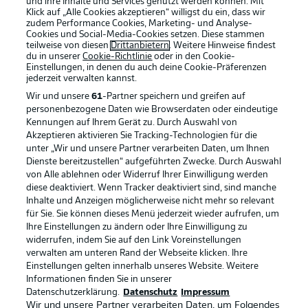
und ihre Inhalte und Services genutzt werden können. Mit
Klick auf „Alle Cookies akzeptieren“ willigst du ein, dass wir
zudem Performance Cookies, Marketing- und Analyse-
Cookies und Social-Media-Cookies setzen. Diese stammen
teilweise von diesen
Drittanbietern
. Weitere Hinweise findest
du in unserer
Cookie-Richtlinie
oder in den Cookie-
Einstellungen, in denen du auch deine Cookie-Präferenzen
jederzeit
verwalten kannst.
Wir und unsere
61
-Partner speichern und greifen auf
personenbezogene Daten wie Browserdaten oder eindeutige
Kennungen auf Ihrem Gerät zu. Durch Auswahl von
Akzeptieren aktivieren Sie Tracking-Technologien für die
unter „Wir und unsere Partner verarbeiten Daten, um Ihnen
Dienste bereitzustellen“ aufgeführten Zwecke. Durch Auswahl
Rechtliche Hinweise
Voreinstellungen verwalten
von Alle ablehnen oder Widerruf Ihrer Einwilligung werden
diese deaktiviert. Wenn Tracker deaktiviert sind, sind manche
Datenschutz
Nutzungsbedingungen
Inhalte und Anzeigen möglicherweise nicht mehr so relevant
Kontakt
Jobs
für Sie. Sie können dieses Menü jederzeit wieder aufrufen, um
Ihre Einstellungen zu ändern oder Ihre Einwilligung zu
Impressum
Partner
widerrufen, indem Sie auf den Link Voreinstellungen
verwalten am unteren Rand der Webseite klicken. Ihre
Spieler
Liveticker
Einstellungen gelten innerhalb unseres Website. Weitere
AGB
Informationen finden Sie in unserer
Datenschutzerklärung.
Datenschutz
Impressum
Wir und unsere Partner verarbeiten Daten, um Folgendes