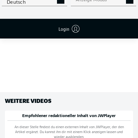
Anzeige Modus
Deutsch
Login
WEITERE VIDEOS
Empfohlener redaktioneller Inhalt von
JWPlayer
An dieser Stelle findest du einen externen Inhalt von
JWPlayer
, der den
Artikel ergänzt. Du kannst ihn dir mit einem Klick anzeigen lassen und
wieder ausblenden.