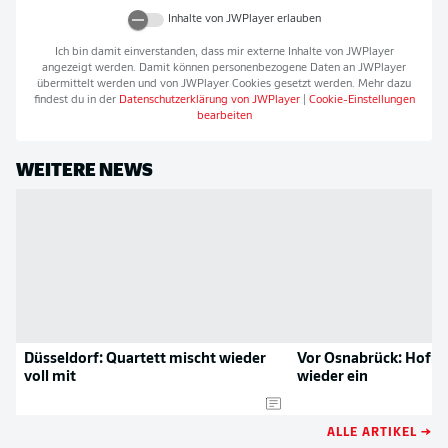
Inhalte von
JWPlayer
erlauben
Ich bin damit einverstanden, dass mir externe Inhalte von
JWPlayer
angezeigt werden. Damit können personenbezogene Daten an
JWPlayer
übermittelt werden und von
JWPlayer
Cookies gesetzt werden. Mehr dazu
findest du in der
Datenschutzerklärung von
JWPlayer
|
Cookie-Einstellungen
bearbeiten
WEITERE NEWS
Düsseldorf: Quartett mischt wieder
Vor Osnabrück: Hofma
voll mit
wieder ein
ALLE ARTIKEL →