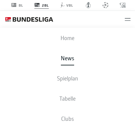
2BL
BL
VBL
Anzeige
Home
News
Jordy de Wijs verlässt Fortuna auf Leihbasis
- © IMAGO/Kirchner-Media/TH
Spielplan
Tabelle
Clubs