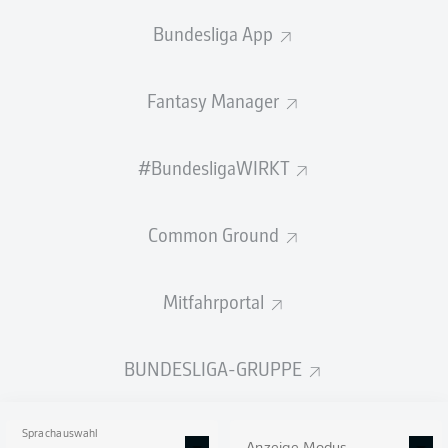
Kaufoption besteht nicht.
Bundesliga App
Der 29-Jährige war im Januar 2022 zunächst leihweise
von den Queens Park Rangers an den Rhein gewechselt,
Fantasy Manager
ehe die Rot-Weißen den Defensivspieler zur Saison
2022/23 fest verpflichteten.
#BundesligaWIRKT
Für
Fortuna Düsseldorf
absolvierte de Wijs bisher
insgesamt 68 Pflichtspiele und erzielte dabei vier Tore.
Common Ground
Christian Weber, Sportdirektor: "Aufgrund der aktuellen
Situation auf der Innenverteidiger-Position waren sich
alle Parteien einig, dass wir eine Lösung im Winter
Mitfahrportal
anstreben. Wir sind fest davon überzeugt, dass
Heerenveen die richtige Option ist und Jordy dort
regelmäßig zum Einsatz kommen und seinen Rhythmus
BUNDESLIGA-GRUPPE
finden wird."
Quelle:
Fortuna Düsseldorf
Sprachauswahl