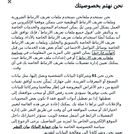
نحن نهتم بخصوصيتك
نحن نستخدم ملفانحن نستخدم ملفات تعريف الارتباط الضرورية
وملفات تعريف الارتباط الوظيفية حتى يتمكن موقعنا الإلكتروني من
العمل بشكل آمن ومن ثمَّ، يمكن استخدام المحتوى والخدمات الخاصة
به. وبالنقر على "قبول جميع ملفات تعريف الارتباط"، فإنك توافق على
أنه يمكننا أيضًا استخدام ملفات تعريف الارتباط الخاصة بالأداء، وملفات
تعريف الارتباط الخاصة بالتسويق والتحليل، وملفات تعريف الارتباط
الخاصة بوسائل التواصل الاجتماعي. تُقدَّم بعض هذه الخدمات من قِبل
جهات خارجية
. يمكن العثور على المزيد من المعلومات في
سياسة
ملفات تعريف الارتباط
] أو في إعدادات ملف تعريف الارتباط حيث
يمكنك تعيين إدارة تفضيلات ملفات تعريف الارتباط الخاصة بك في أي
الإعلانات
الإخطارات القانونية
وقت..
إدارة التفضيلات
بيان الخصوصية
نخزن نحن
61
وشركاؤنا البيانات الشخصية ونصل إليها، مثل بيانات
التصفح أو المعرفات الفريدة، على جهازك. يُمكّن تحديد أوافق تقنيات
شروط الاستخدام
القنوات الناقلة
التتبع من دعم الأغراض المعروضة في إطار معالجتنا وشركائنا للبيانات
الوظائف
جهة النشر
التي يجب توفيرها. سيؤدي تحديد رفض الكل أو سحب موافقتك إلى
تعطيلها. إذا تم تعطيل أدوات التتبع، فقد لا تكون بعض المحتويات
تواصل معنا
اللاعبون
والإعلانات التي تراها ذا صلة بك. يمكنك إعادة عرض هذه القائمة لتغيير
اختياراتك أو سحب الموافقة في أي وقت عن طريق النقر على إدارة
التفضيلات الرابط في أسفل صفحة الويب. ستؤثر اختياراتك داخل
الموقع الإلكتروني الخاص بنا. لمزيد من التفاصيل، يرجى الرجوع إلى
سياسة الخصوصية الخاصة بنا.
بيان حماية البيانات
بيان النشر
نعمد نحن وشركاؤنا إلى معالجة البيانات لتقديم: