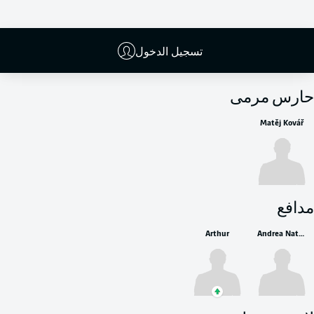
تسجيل الدخول
البدلاء
حارس مرمى
Matěj Kovář
مدافع
Arthur
Andrea Natali