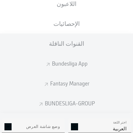
اللاعبون
Patrik Schick
الإحصائيات
Victor Boniface
Exequiel Palacios
القنوات الناقلة
Bundesliga App
Alejandro Grimaldo
Aleix García
Granit Xhaka
Jeremie Frimpong
Fantasy Manager
Piero Hincapié
Jonathan Tah
Nordi Mukiele
BUNDESLIGA-GROUP
اختر اللغة
Lukáš Hrádecký
وضع شاشة العرض
العربية