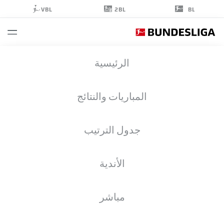
2BL
VBL
BL
PIERO
الرئيسية
HINCAPIÉ
3
المباريات والنتائج
جدول الترتيب
مدافع
الأندية
BAYER LEVERKUSEN
إحصائيات موسم 2025/2026
الأهداف
مباشر