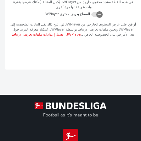
في هذه النقطة ستجد محتوى خارجيًا من
JWPlayer
يُكمل المقالة. يُمكنك عرضها بنقرة
واحدة وإخفائها مرة أخرى.
السماح بعرض محتوى
JWPlayer
أوافق على عرض المحتوى الخارجي من
JWPlayer
لي. يتيح ذلك نقل البيانات الشخصية إلى
JWPlayer
وتعيين ملفات تعريف الارتباط بواسطة
JWPlayer
. يُمكنك معرفة المزيد حول
هذا الأمر في بيان الخصوصية الخاص بـ
JWPlayer
|
تعديل إعدادات ملفات تعريف الارتباط
Football as it's meant to be