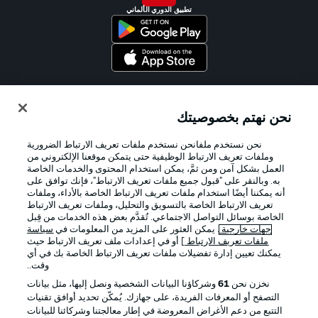
تطبيق الدوري الألماني
Official Partners
نحن نهتم بخصوصيتك
نحن نستخدم ملفانحن نستخدم ملفات تعريف الارتباط الضرورية
وملفات تعريف الارتباط الوظيفية حتى يتمكن موقعنا الإلكتروني من
العمل بشكل آمن ومن ثمَّ، يمكن استخدام المحتوى والخدمات الخاصة
به. وبالنقر على "قبول جميع ملفات تعريف الارتباط"، فإنك توافق على
أنه يمكننا أيضًا استخدام ملفات تعريف الارتباط الخاصة بالأداء، وملفات
تعريف الارتباط الخاصة بالتسويق والتحليل، وملفات تعريف الارتباط
الخاصة بوسائل التواصل الاجتماعي. تُقدَّم بعض هذه الخدمات من قِبل
جهات خارجية
. يمكن العثور على المزيد من المعلومات في
سياسة
ملفات تعريف الارتباط
] أو في إعدادات ملف تعريف الارتباط حيث
يمكنك تعيين إدارة تفضيلات ملفات تعريف الارتباط الخاصة بك في أي
الإعلانات
الإخطارات القانونية
وقت..
إدارة التفضيلات
بيان الخصوصية
نخزن نحن
61
وشركاؤنا البيانات الشخصية ونصل إليها، مثل بيانات
التصفح أو المعرفات الفريدة، على جهازك. يُمكّن تحديد أوافق تقنيات
شروط الاستخدام
القنوات الناقلة
التتبع من دعم الأغراض المعروضة في إطار معالجتنا وشركائنا للبيانات