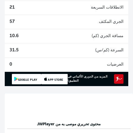
الانطلاقات السريعة
21
الجري المكثف
57
مسافة الجري (كم)
10.6
السرعة (كم/س)
31.5
العرضيات
0
المزيد من الدوري الألماني في
GOOGLE PLAY
APP STORE
التطبيق!
محتوى تحريري موصى به من
JWPlayer