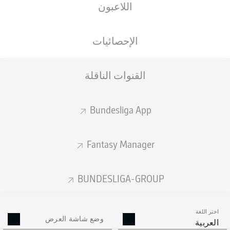
اللاعبون
Benjamin Šeško
Loïs Openda
الإحصائيات
Xavi Simons
Christoph Baumgartner
القنوات الناقلة
Bundesliga App
Kevin Kampl
Xaver Schlager
Fantasy Manager
David Raum
Castello Lukeba
Lukas Klostermann
Mohamed Simakan
BUNDESLIGA-GROUP
اختر اللغة
Janis Blaswich
وضع شاشة العرض
العربية