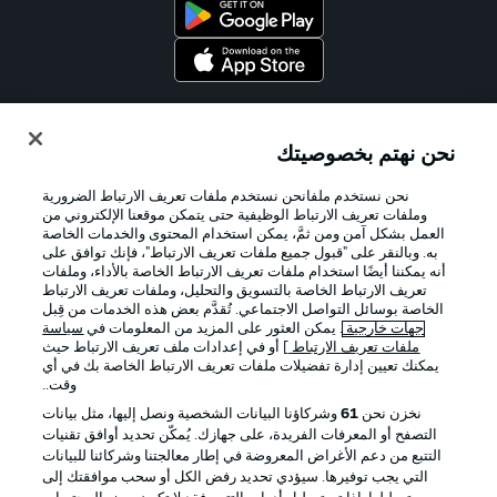
Official Partners
نحن نهتم بخصوصيتك
نحن نستخدم ملفانحن نستخدم ملفات تعريف الارتباط الضرورية
وملفات تعريف الارتباط الوظيفية حتى يتمكن موقعنا الإلكتروني من
العمل بشكل آمن ومن ثمَّ، يمكن استخدام المحتوى والخدمات الخاصة
به. وبالنقر على "قبول جميع ملفات تعريف الارتباط"، فإنك توافق على
أنه يمكننا أيضًا استخدام ملفات تعريف الارتباط الخاصة بالأداء، وملفات
تعريف الارتباط الخاصة بالتسويق والتحليل، وملفات تعريف الارتباط
الخاصة بوسائل التواصل الاجتماعي. تُقدَّم بعض هذه الخدمات من قِبل
جهات خارجية
. يمكن العثور على المزيد من المعلومات في
سياسة
ملفات تعريف الارتباط
] أو في إعدادات ملف تعريف الارتباط حيث
يمكنك تعيين إدارة تفضيلات ملفات تعريف الارتباط الخاصة بك في أي
الإعلانات
الإخطارات القانونية
وقت..
إدارة التفضيلات
بيان الخصوصية
نخزن نحن
61
وشركاؤنا البيانات الشخصية ونصل إليها، مثل بيانات
التصفح أو المعرفات الفريدة، على جهازك. يُمكّن تحديد أوافق تقنيات
شروط الاستخدام
القنوات الناقلة
التتبع من دعم الأغراض المعروضة في إطار معالجتنا وشركائنا للبيانات
الوظائف
جهة النشر
التي يجب توفيرها. سيؤدي تحديد رفض الكل أو سحب موافقتك إلى