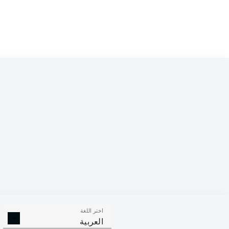
Competition
Bundesliga
Season
2023/2024
اختر اللغة
الأهداف
صناعة الأهداف
ركلات ال
العربية