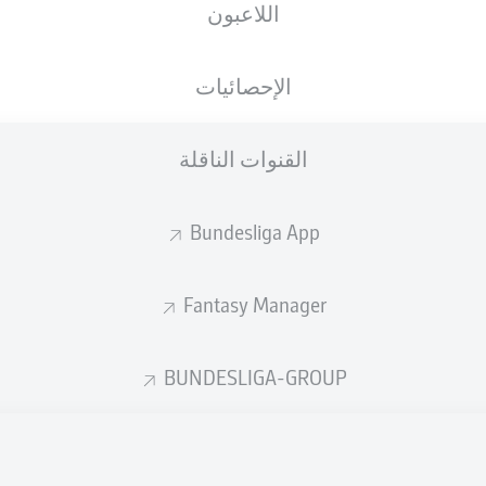
اللاعبون
الجنسية
01.08.1994
الطول
الوزن
PRT
32 عام
184 CM
81 KG
الإحصائيات
القنوات الناقلة
Bundesliga App
Fantasy Manager
إحصائيات موسم 2023/2024
BUNDESLIGA-GROUP
الأخطاء المرتكبة
ركلات الجزاء
جزاء
المسجلة