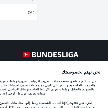
Football as it's meant to be
نحن نهتم بخصوصيتك
Official Partners
نحن نستخدم ملفانحن نستخدم ملفات تعريف الارتباط الضرورية وملفات تعريف ا
والخدمات الخاصة به. وبالنقر على "قبول جميع ملفات تعريف الارتباط"، فإنك ت
بالتسويق والتحليل، وملفات تعريف الارتباط الخاصة بوسائل التواصل الاجتما
ملفات تعريف الارتباط
] أو في إعداد
نخزن نحن
61
وشركاؤنا البيانات الشخصية ونصل إليها، مثل بيانات التصفح
معالجتنا وشركائنا للبيانات التي يجب توفيرها. سيؤدي تحديد رفض الكل أو سحب