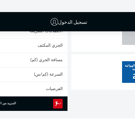
0
البطاقات الصفراء
المشاركات
تسجيل الدخول
القائم
الانطلاقات السريعة
الجري المكثف
مسافة الجري (كم)
لهوائية
ة
السرعة (كم/س)
العرضيات
المزيد من ال