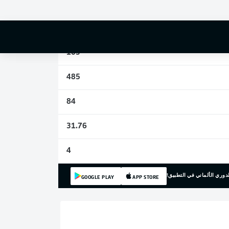
3
19
103
485
84
31.76
4
دوري الألماني في التطبيق!
GOOGLE PLAY
APP STORE