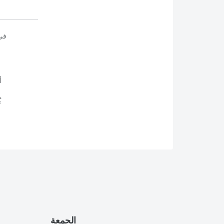
في
أ
ي
الجمعة