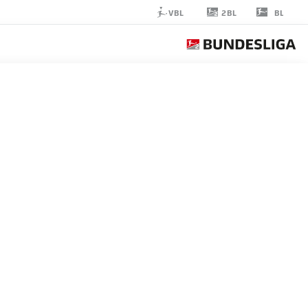
2BL
VBL
BL
GONÇALO
PACIÊNCIA
9
مهاجم
BOCHUM
إحصائيات موسم 2023/2024
الأهداف