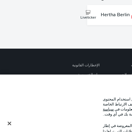
Hertha Berlin
Liveticker
الإخطارات القانونية
تفضيلات
بيان الخصوصية
استخدام
الوظائف
شر
تواصل معنا
 استخدام المحتوى
ف الارتباط الخاصة
معلومات في
سياسة
صة بك في أي وقت..
 المعروضة في إطار
نات التي تراها ذا