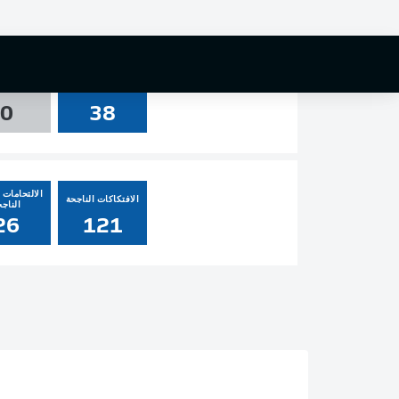
0
1
3
التسديدات
العارضة و
0
38
الالتحامات ا
الافتكاكات الناجحة
الناجح
26
121