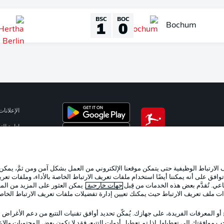
BSC
BOC
1
0
Bochum
الإعلانات
إدارة ال
تطبيق الدوري الألماني
شروط ال
جهة الن
لارتباط الوظيفية حتى يتمكن موقعنا الإلكتروني من العمل بشكل آمن ومن ثمَّ، يمكن
اللاعبون
وافق على أنه يمكننا أيضًا استخدام ملفات تعريف الارتباط الخاصة بالأداء، وملفات تعري
عي. تُقدَّم بعض هذه الخدمات من قِبل
جهات خارجية
. يمكن العثور على المزيد من ال
ات ملف تعريف الارتباط حيث يمكنك تعيين إدارة تفضيلات ملفات تعريف الارتباط الخا
 أو المعرفات الفريدة، على جهازك. يُمكّن تحديد أوافق تقنيات التتبع من دعم الأغراض
 موافقتك إلى تعطيلها. إذا تم تعطيل أدوات التتبع، فقد لا تكون بعض المحتويات والإعلا