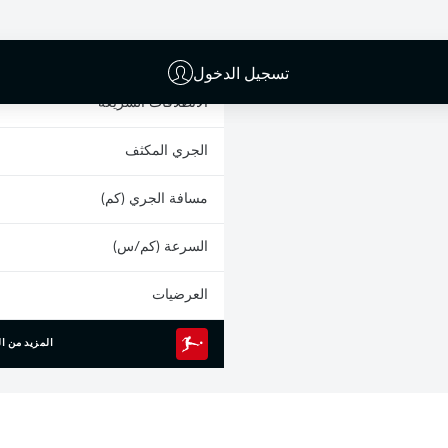
البطاقات الصفراء
المشاركات
تسجيل الدخول
الانطلاقات السريعة
الجري المكثف
مسافة الجري (كم)
السرعة (كم/س)
العرضيات
المزيد من ال