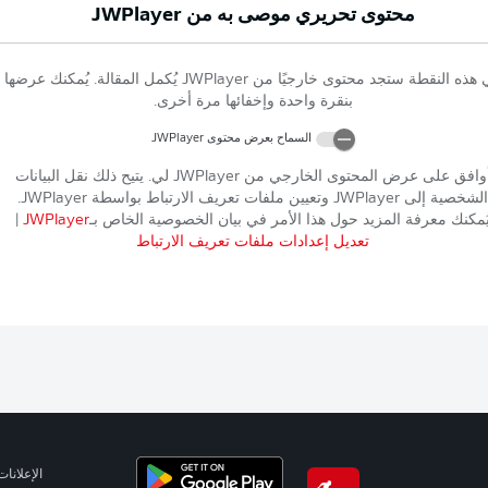
محتوى تحريري موصى به من
JWPlayer
 هذه النقطة ستجد محتوى خارجيًا من
JWPlayer
يُكمل المقالة. يُمكنك عرضها
بنقرة واحدة وإخفائها مرة أخرى.
السماح بعرض محتوى
JWPlayer
وافق على عرض المحتوى الخارجي من
JWPlayer
لي. يتيح ذلك نقل البيانات
الشخصية إلى
JWPlayer
وتعيين ملفات تعريف الارتباط بواسطة
JWPlayer
.
ُمكنك معرفة المزيد حول هذا الأمر في بيان الخصوصية الخاص بـ
JWPlayer
|
تعديل إعدادات ملفات تعريف الارتباط
الإعلانات