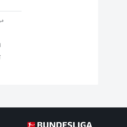
في
أ
ي