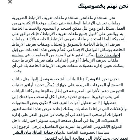
نحن نهتم بخصوصيتك
نحن نستخدم ملفانحن نستخدم ملفات تعريف الارتباط الضرورية
وملفات تعريف الارتباط الوظيفية حتى يتمكن موقعنا الإلكتروني من
العمل بشكل آمن ومن ثمَّ، يمكن استخدام المحتوى والخدمات الخاصة
به. وبالنقر على "قبول جميع ملفات تعريف الارتباط"، فإنك توافق على
أنه يمكننا أيضًا استخدام ملفات تعريف الارتباط الخاصة بالأداء، وملفات
تعريف الارتباط الخاصة بالتسويق والتحليل، وملفات تعريف الارتباط
الخاصة بوسائل التواصل الاجتماعي. تُقدَّم بعض هذه الخدمات من قِبل
جهات خارجية
. يمكن العثور على المزيد من المعلومات في
سياسة
ملفات تعريف الارتباط
] أو في إعدادات ملف تعريف الارتباط حيث
يمكنك تعيين إدارة تفضيلات ملفات تعريف الارتباط الخاصة بك في أي
الإعلانات
الإخطارات القانونية
وقت..
إدارة التفضيلات
بيان الخصوصية
نخزن نحن
61
وشركاؤنا البيانات الشخصية ونصل إليها، مثل بيانات
التصفح أو المعرفات الفريدة، على جهازك. يُمكّن تحديد أوافق تقنيات
شروط الاستخدام
القنوات الناقلة
التتبع من دعم الأغراض المعروضة في إطار معالجتنا وشركائنا للبيانات
الوظائف
جهة النشر
التي يجب توفيرها. سيؤدي تحديد رفض الكل أو سحب موافقتك إلى
تعطيلها. إذا تم تعطيل أدوات التتبع، فقد لا تكون بعض المحتويات
تواصل معنا
اللاعبون
والإعلانات التي تراها ذا صلة بك. يمكنك إعادة عرض هذه القائمة لتغيير
اختياراتك أو سحب الموافقة في أي وقت عن طريق النقر على إدارة
التفضيلات الرابط في أسفل صفحة الويب. ستؤثر اختياراتك داخل
الموقع الإلكتروني الخاص بنا. لمزيد من التفاصيل، يرجى الرجوع إلى
سياسة الخصوصية الخاصة بنا.
بيان حماية البيانات
بيان النشر
نعمد نحن وشركاؤنا إلى معالجة البيانات لتقديم: