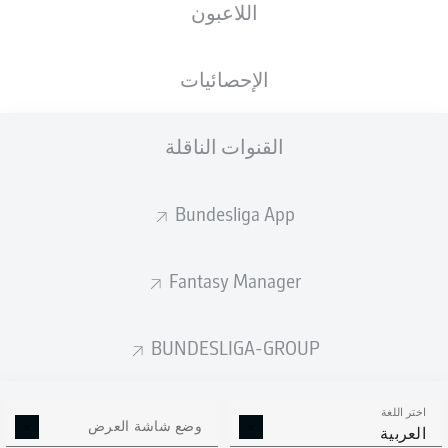
اللاعبون
Christopher Antwi-Adjei
Gonçalo Paciência
الإحصائيات
القنوات الناقلة
Philipp Förster
Matúš Bero
Bundesliga App
Patrick Osterhage
Anthony Losilla
Fantasy Manager
Bernardo
Erhan Mašović
Noah Loosli
Tim Oermann
BUNDESLIGA-GROUP
اختر اللغة
Manuel Riemann
وضع شاشة العرض
العربية