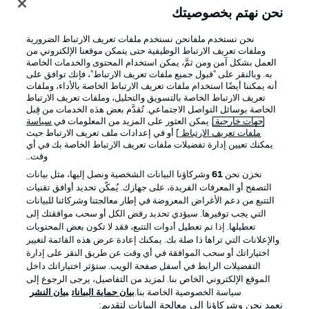
نحن نهتم بخصوصيتك
نحن نستخدم ملفانحن نستخدم ملفات تعريف الارتباط الضرورية
وملفات تعريف الارتباط الوظيفية حتى يتمكن موقعنا الإلكتروني من
العمل بشكل آمن ومن ثمَّ، يمكن استخدام المحتوى والخدمات الخاصة
به. وبالنقر على "قبول جميع ملفات تعريف الارتباط"، فإنك توافق على
أنه يمكننا أيضًا استخدام ملفات تعريف الارتباط الخاصة بالأداء، وملفات
تعريف الارتباط الخاصة بالتسويق والتحليل، وملفات تعريف الارتباط
الخاصة بوسائل التواصل الاجتماعي. تُقدَّم بعض هذه الخدمات من قِبل
جهات خارجية
. يمكن العثور على المزيد من المعلومات في
سياسة
ملفات تعريف الارتباط
] أو في إعدادات ملف تعريف الارتباط حيث
يمكنك تعيين إدارة تفضيلات ملفات تعريف الارتباط الخاصة بك في أي
الإعلانات
الإخطارات القانونية
وقت..
إدارة التفضيلات
بيان الخصوصية
نخزن نحن
61
وشركاؤنا البيانات الشخصية ونصل إليها، مثل بيانات
التصفح أو المعرفات الفريدة، على جهازك. يُمكّن تحديد أوافق تقنيات
شروط الاستخدام
القنوات الناقلة
التتبع من دعم الأغراض المعروضة في إطار معالجتنا وشركائنا للبيانات
الوظائف
جهة النشر
التي يجب توفيرها. سيؤدي تحديد رفض الكل أو سحب موافقتك إلى
تعطيلها. إذا تم تعطيل أدوات التتبع، فقد لا تكون بعض المحتويات
تواصل معنا
اللاعبون
والإعلانات التي تراها ذا صلة بك. يمكنك إعادة عرض هذه القائمة لتغيير
اختياراتك أو سحب الموافقة في أي وقت عن طريق النقر على إدارة
التفضيلات الرابط في أسفل صفحة الويب. ستؤثر اختياراتك داخل
الموقع الإلكتروني الخاص بنا. لمزيد من التفاصيل، يرجى الرجوع إلى
سياسة الخصوصية الخاصة بنا.
بيان حماية البيانات
بيان النشر
نعمد نحن وشركاؤنا إلى معالجة البيانات لتقديم: