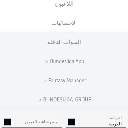
اللاعبون
Chris Führich
Silas Katompa Mvumpa
Gil Dias
الإحصائيات
القنوات الناقلة
Genki Haraguchi
Wataru Endo
Bundesliga App
Atakan Karazor
Fantasy Manager
Borna Sosa
Hiroki Ito
Konstantinos Mavropanos
Waldemar Anton
BUNDESLIGA-GROUP
اختر اللغة
Fabian Bredlow
وضع شاشة العرض
العربية