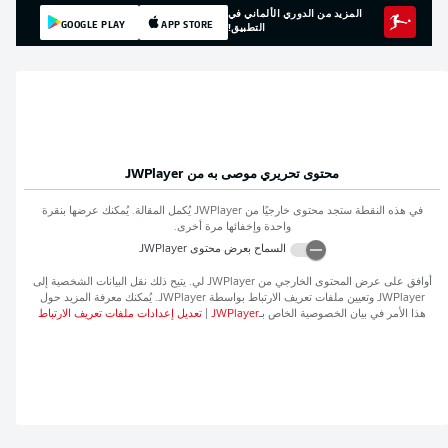
المزيد من الدوري الألماني في
GOOGLE PLAY
APP STORE
التطبيق!
محتوى تحريري موصى به من
JWPlayer
في هذه النقطة ستجد محتوى خارجيًا من
JWPlayer
يُكمل المقالة. يُمكنك عرضها بنقرة
واحدة وإخفائها مرة أخرى.
السماح بعرض محتوى
JWPlayer
أوافق على عرض المحتوى الخارجي من
JWPlayer
لي. يتيح ذلك نقل البيانات الشخصية إلى
JWPlayer
وتعيين ملفات تعريف الارتباط بواسطة
JWPlayer
. يُمكنك معرفة المزيد حول
هذا الأمر في بيان الخصوصية الخاص بـ
JWPlayer
|
تعديل إعدادات ملفات تعريف الارتباط