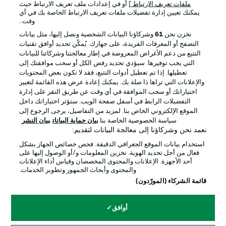
ملفات تعريف الارتباط
] أو في إعدادات ملف تعريف الارتباط حيث
يمكنك تعيين إدارة تفضيلات ملفات تعريف الارتباط الخاصة بك في أي
الإعلانات
الإخطارات القانونية
وقت..
إدارة التفضيلات
بيان الخصوصية
نخزن نحن
61
وشركاؤنا البيانات الشخصية ونصل إليها، مثل بيانات
التصفح أو المعرفات الفريدة، على جهازك. يُمكّن تحديد أوافق تقنيات
شروط الاستخدام
القنوات الناقلة
التتبع من دعم الأغراض المعروضة في إطار معالجتنا وشركائنا للبيانات
الوظائف
جهة النشر
التي يجب توفيرها. سيؤدي تحديد رفض الكل أو سحب موافقتك إلى
تعطيلها. إذا تم تعطيل أدوات التتبع، فقد لا تكون بعض المحتويات
تواصل معنا
اللاعبون
والإعلانات التي تراها ذا صلة بك. يمكنك إعادة عرض هذه القائمة لتغيير
اختياراتك أو سحب الموافقة في أي وقت عن طريق النقر على إدارة
التفضيلات الرابط في أسفل صفحة الويب. ستؤثر اختياراتك داخل
الموقع الإلكتروني الخاص بنا. لمزيد من التفاصيل، يرجى الرجوع إلى
سياسة الخصوصية الخاصة بنا.
بيان حماية البيانات
بيان النشر
نعمد نحن وشركاؤنا إلى معالجة البيانات لتقديم:
استخدام بيانات الموقع الجغرافي الدقيقة. فحص خصائص الجهاز بشكل
فعال من أجل تحديد الهوية. تخزين المعلومات و/أو الوصول إليها على
أحد الأجهزة. الإعلانات والمحتوى المخصصان وقياس أداء الإعلانات
والمحتوى وأبحاث الجمهور وتطوير الخدمات.
© 2026 Bundesliga-Gruppe GmbH
قائمة الشركاء (المورّدون)
اختر اللغة
أوافق
العربية