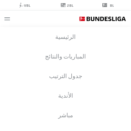
2BL
VBL
BL
JAKUB
الرئيسية
KAMIŃSKI
16
المباريات والنتائج
جدول الترتيب
لاعب وسط
الأندية
COLOGNE
إحصائيات موسم 2026/2027
الأهداف
زملاء الفريق
مباشر