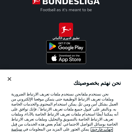
Football as it's meant to be
تطبيق الدوري الألماني
Official Partners
نحن نهتم بخصوصيتك
نحن نستخدم ملفانحن نستخدم ملفات تعريف الارتباط الضرورية
وملفات تعريف الارتباط الوظيفية حتى يتمكن موقعنا الإلكتروني من
العمل بشكل آمن ومن ثمَّ، يمكن استخدام المحتوى والخدمات الخاصة
به. وبالنقر على "قبول جميع ملفات تعريف الارتباط"، فإنك توافق على
أنه يمكننا أيضًا استخدام ملفات تعريف الارتباط الخاصة بالأداء، وملفات
تعريف الارتباط الخاصة بالتسويق والتحليل، وملفات تعريف الارتباط
الخاصة بوسائل التواصل الاجتماعي. تُقدَّم بعض هذه الخدمات من قِبل
جهات خارجية
. يمكن العثور على المزيد من المعلومات في
سياسة