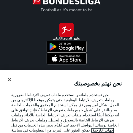
Football as it's meant to be
تطبيق الدوري الألماني
Official Partners
نحن نهتم بخصوصيتك
نحن نستخدم ملفانحن نستخدم ملفات تعريف الارتباط الضرورية
وملفات تعريف الارتباط الوظيفية حتى يتمكن موقعنا الإلكتروني من
العمل بشكل آمن ومن ثمَّ، يمكن استخدام المحتوى والخدمات الخاصة
به. وبالنقر على "قبول جميع ملفات تعريف الارتباط"، فإنك توافق على
أنه يمكننا أيضًا استخدام ملفات تعريف الارتباط الخاصة بالأداء، وملفات
تعريف الارتباط الخاصة بالتسويق والتحليل، وملفات تعريف الارتباط
الخاصة بوسائل التواصل الاجتماعي. تُقدَّم بعض هذه الخدمات من قِبل
جهات خارجية
. يمكن العثور على المزيد من المعلومات في
سياسة