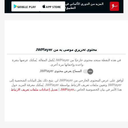
المزيد من الدوري الألماني في
GOOGLE PLAY
APP STORE
التطبيق!
محتوى تحريري موصى به من
JWPlayer
في هذه النقطة ستجد محتوى خارجيًا من
JWPlayer
يُكمل المقالة. يُمكنك عرضها بنقرة
واحدة وإخفائها مرة أخرى.
السماح بعرض محتوى
JWPlayer
أوافق على عرض المحتوى الخارجي من
JWPlayer
لي. يتيح ذلك نقل البيانات الشخصية إلى
JWPlayer
وتعيين ملفات تعريف الارتباط بواسطة
JWPlayer
. يُمكنك معرفة المزيد حول
هذا الأمر في بيان الخصوصية الخاص بـ
JWPlayer
|
تعديل إعدادات ملفات تعريف الارتباط