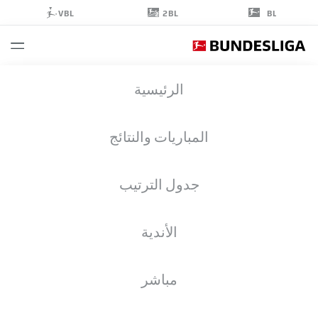
2BL
VBL
BL
TIAGO
الرئيسية
TOMÁS
8
المباريات والنتائج
جدول الترتيب
مهاجم
الأندية
VFB STUTTGART
إحصائيات موسم 2026/2027
الأهداف
زملاء الفريق
مباشر