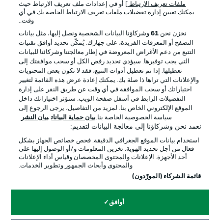
ملفات تعريف الارتباط
] أو في إعدادات ملف تعريف الارتباط حيث
يمكنك تعيين إدارة تفضيلات ملفات تعريف الارتباط الخاصة بك في أي
الإعلانات
الإخطارات القانونية
وقت..
إدارة التفضيلات
بيان الخصوصية
نخزن نحن
61
وشركاؤنا البيانات الشخصية ونصل إليها، مثل بيانات
التصفح أو المعرفات الفريدة، على جهازك. يُمكّن تحديد أوافق تقنيات
شروط الاستخدام
القنوات الناقلة
التتبع من دعم الأغراض المعروضة في إطار معالجتنا وشركائنا للبيانات
الوظائف
جهة النشر
التي يجب توفيرها. سيؤدي تحديد رفض الكل أو سحب موافقتك إلى
تعطيلها. إذا تم تعطيل أدوات التتبع، فقد لا تكون بعض المحتويات
تواصل معنا
اللاعبون
والإعلانات التي تراها ذا صلة بك. يمكنك إعادة عرض هذه القائمة لتغيير
اختياراتك أو سحب الموافقة في أي وقت عن طريق النقر على إدارة
التفضيلات الرابط في أسفل صفحة الويب. ستؤثر اختياراتك داخل
الموقع الإلكتروني الخاص بنا. لمزيد من التفاصيل، يرجى الرجوع إلى
سياسة الخصوصية الخاصة بنا.
بيان حماية البيانات
بيان النشر
نعمد نحن وشركاؤنا إلى معالجة البيانات لتقديم:
استخدام بيانات الموقع الجغرافي الدقيقة. فحص خصائص الجهاز بشكل
فعال من أجل تحديد الهوية. تخزين المعلومات و/أو الوصول إليها على
أحد الأجهزة. الإعلانات والمحتوى المخصصان وقياس أداء الإعلانات
والمحتوى وأبحاث الجمهور وتطوير الخدمات.
© 2026 Bundesliga-Gruppe GmbH
قائمة الشركاء (المورّدون)
اختر اللغة
أوافق
العربية