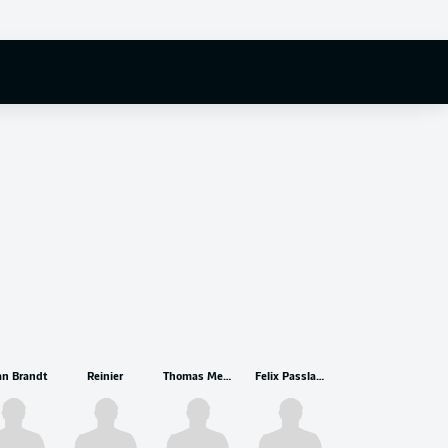
an Brandt
Reinier
Thomas Meunier
Felix Passlack