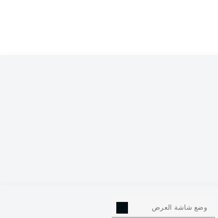
Emil Forsberg
He
Marcel Sabitzer
Da
Angeliño
Kevin Kampl
Willi Orban
Dayot Upameca
Péter Gulácsi
وضع شاشة العرض