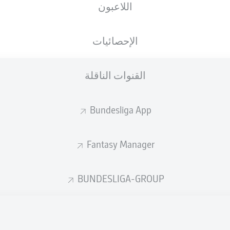
اللاعبون
e-Chan Hwang
الإحصائيات
ni Olmo
Jadon Sanc
القنوات الناقلة
Benjamin Henrichs
2
Emre
Bundesliga App
Fantasy Manager
no
Lukas Klostermann
Raphaël Guerrei
BUNDESLIGA-GROUP