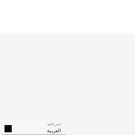
Thorgan Hazard
ho
Marco Reus
Giovanni Reyna
 Can
Mahmoud Dahoud
ro
Mats Hummels
Manuel Akanji
Łukasz Piszczek
Marwin Hitz
اختر اللغة
العربية