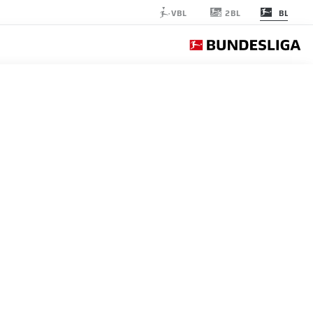
2BL
VBL
BL
A DORTMUND
الجولة 32
التغ
التشكيلة الأساسية
4-2-3-1
BORUSSIA DORTMUND