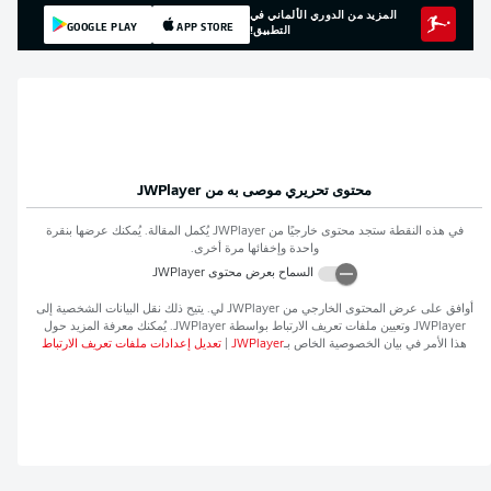
المزيد من الدوري الألماني في
GOOGLE PLAY
APP STORE
التطبيق!
محتوى تحريري موصى به من
JWPlayer
في هذه النقطة ستجد محتوى خارجيًا من
JWPlayer
يُكمل المقالة. يُمكنك عرضها بنقرة
واحدة وإخفائها مرة أخرى.
السماح بعرض محتوى
JWPlayer
أوافق على عرض المحتوى الخارجي من
JWPlayer
لي. يتيح ذلك نقل البيانات الشخصية إلى
JWPlayer
وتعيين ملفات تعريف الارتباط بواسطة
JWPlayer
. يُمكنك معرفة المزيد حول
هذا الأمر في بيان الخصوصية الخاص بـ
JWPlayer
|
تعديل إعدادات ملفات تعريف الارتباط