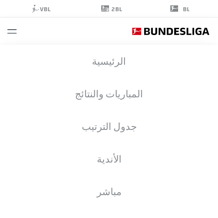
2BL
VBL
BL
MARCEL
الرئيسية
SABITZER
20
المباريات والنتائج
جدول الترتيب
لاعب وسط
الأندية
BORUSSIA DORTMUND
إحصائيات موسم 2026/2027
الأهداف
زملاء الفريق
مباشر