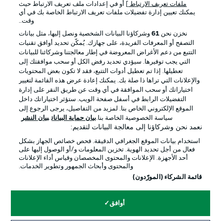
ملفات تعريف الارتباط
] أو في إعدادات ملف تعريف الارتباط حيث
يمكنك تعيين إدارة تفضيلات ملفات تعريف الارتباط الخاصة بك في أي
الإعلانات
الإخطارات القانونية
وقت..
إدارة التفضيلات
بيان الخصوصية
نخزن نحن
61
وشركاؤنا البيانات الشخصية ونصل إليها، مثل بيانات
التصفح أو المعرفات الفريدة، على جهازك. يُمكّن تحديد أوافق تقنيات
شروط الاستخدام
القنوات الناقلة
التتبع من دعم الأغراض المعروضة في إطار معالجتنا وشركائنا للبيانات
الوظائف
جهة النشر
التي يجب توفيرها. سيؤدي تحديد رفض الكل أو سحب موافقتك إلى
تعطيلها. إذا تم تعطيل أدوات التتبع، فقد لا تكون بعض المحتويات
تواصل معنا
اللاعبون
والإعلانات التي تراها ذا صلة بك. يمكنك إعادة عرض هذه القائمة لتغيير
اختياراتك أو سحب الموافقة في أي وقت عن طريق النقر على إدارة
التفضيلات الرابط في أسفل صفحة الويب. ستؤثر اختياراتك داخل
الموقع الإلكتروني الخاص بنا. لمزيد من التفاصيل، يرجى الرجوع إلى
سياسة الخصوصية الخاصة بنا.
بيان حماية البيانات
بيان النشر
نعمد نحن وشركاؤنا إلى معالجة البيانات لتقديم:
استخدام بيانات الموقع الجغرافي الدقيقة. فحص خصائص الجهاز بشكل
فعال من أجل تحديد الهوية. تخزين المعلومات و/أو الوصول إليها على
أحد الأجهزة. الإعلانات والمحتوى المخصصان وقياس أداء الإعلانات
والمحتوى وأبحاث الجمهور وتطوير الخدمات.
© 2026 Bundesliga-Gruppe GmbH
قائمة الشركاء (المورّدون)
اختر اللغة
أوافق
العربية