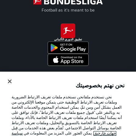
Football as it's meant to be
تطبيق الدوري الألماني
Official Partners
نحن نهتم بخصوصيتك
نحن نستخدم ملفانحن نستخدم ملفات تعريف الارتباط الضرورية
وملفات تعريف الارتباط الوظيفية حتى يتمكن موقعنا الإلكتروني من
العمل بشكل آمن ومن ثمَّ، يمكن استخدام المحتوى والخدمات الخاصة
به. وبالنقر على "قبول جميع ملفات تعريف الارتباط"، فإنك توافق على
أنه يمكننا أيضًا استخدام ملفات تعريف الارتباط الخاصة بالأداء، وملفات
تعريف الارتباط الخاصة بالتسويق والتحليل، وملفات تعريف الارتباط
الخاصة بوسائل التواصل الاجتماعي. تُقدَّم بعض هذه الخدمات من قِبل
جهات خارجية
. يمكن العثور على المزيد من المعلومات في
سياسة