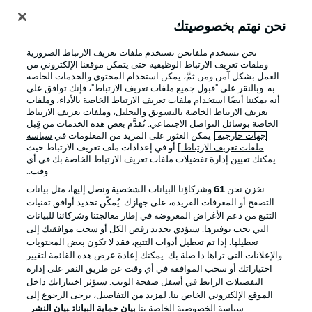
نحن نهتم بخصوصيتك
تسجيل الدخول
نحن نستخدم ملفانحن نستخدم ملفات تعريف الارتباط الضرورية
وملفات تعريف الارتباط الوظيفية حتى يتمكن موقعنا الإلكتروني من
العمل بشكل آمن ومن ثمَّ، يمكن استخدام المحتوى والخدمات الخاصة
به. وبالنقر على "قبول جميع ملفات تعريف الارتباط"، فإنك توافق على
أنه يمكننا أيضًا استخدام ملفات تعريف الارتباط الخاصة بالأداء، وملفات
تعريف الارتباط الخاصة بالتسويق والتحليل، وملفات تعريف الارتباط
الخاصة بوسائل التواصل الاجتماعي. تُقدَّم بعض هذه الخدمات من قِبل
جهات خارجية
. يمكن العثور على المزيد من المعلومات في
سياسة
ملفات تعريف الارتباط
] أو في إعدادات ملف تعريف الارتباط حيث
يمكنك تعيين إدارة تفضيلات ملفات تعريف الارتباط الخاصة بك في أي
Football as it's meant to be
وقت..
نخزن نحن
61
وشركاؤنا البيانات الشخصية ونصل إليها، مثل بيانات
التصفح أو المعرفات الفريدة، على جهازك. يُمكّن تحديد أوافق تقنيات
التتبع من دعم الأغراض المعروضة في إطار معالجتنا وشركائنا للبيانات
تطبيق الدوري الألماني
التي يجب توفيرها. سيؤدي تحديد رفض الكل أو سحب موافقتك إلى
تعطيلها. إذا تم تعطيل أدوات التتبع، فقد لا تكون بعض المحتويات
والإعلانات التي تراها ذا صلة بك. يمكنك إعادة عرض هذه القائمة لتغيير
اختياراتك أو سحب الموافقة في أي وقت عن طريق النقر على إدارة
التفضيلات الرابط في أسفل صفحة الويب. ستؤثر اختياراتك داخل
الموقع الإلكتروني الخاص بنا. لمزيد من التفاصيل، يرجى الرجوع إلى
Official Partners
سياسة الخصوصية الخاصة بنا.
بيان حماية البيانات
بيان النشر