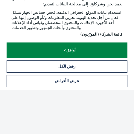
نعمد نحن وشركاؤنا إلى معالجة البيانات لتقديم:
استخدام بيانات الموقع الجغرافي الدقيقة. فحص خصائص الجهاز بشكل
فعال من أجل تحديد الهوية. تخزين المعلومات و/أو الوصول إليها على
أحد الأجهزة. الإعلانات والمحتوى المخصصان وقياس أداء الإعلانات
والمحتوى وأبحاث الجمهور وتطوير الخدمات.
قائمة الشركاء (المورّدون)
أوافق
رفض الكل
الإعلانات
الإخطارات القانونية
إدارة التفضيلات
بيان الخصوصية
عرض الأغراض
شروط الاستخدام
القنوات الناقلة
الوظائف
جهة النشر
تواصل معنا
اللاعبون