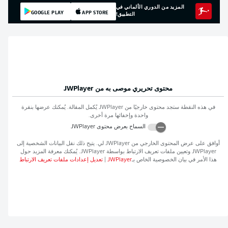
المزيد من الدوري الألماني في
GOOGLE PLAY
APP STORE
التطبيق!
محتوى تحريري موصى به من
JWPlayer
في هذه النقطة ستجد محتوى خارجيًا من
JWPlayer
يُكمل المقالة. يُمكنك عرضها بنقرة
واحدة وإخفائها مرة أخرى.
السماح بعرض محتوى
JWPlayer
أوافق على عرض المحتوى الخارجي من
JWPlayer
لي. يتيح ذلك نقل البيانات الشخصية إلى
JWPlayer
وتعيين ملفات تعريف الارتباط بواسطة
JWPlayer
. يُمكنك معرفة المزيد حول
هذا الأمر في بيان الخصوصية الخاص بـ
JWPlayer
|
تعديل إعدادات ملفات تعريف الارتباط