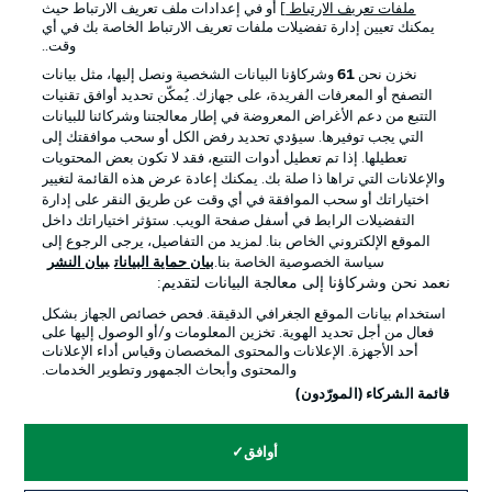
ملفات تعريف الارتباط
] أو في إعدادات ملف تعريف الارتباط حيث
يمكنك تعيين إدارة تفضيلات ملفات تعريف الارتباط الخاصة بك في أي
الإعلانات
الإخطارات القانونية
وقت..
إدارة التفضيلات
بيان الخصوصية
نخزن نحن
61
وشركاؤنا البيانات الشخصية ونصل إليها، مثل بيانات
التصفح أو المعرفات الفريدة، على جهازك. يُمكّن تحديد أوافق تقنيات
شروط الاستخدام
القنوات الناقلة
التتبع من دعم الأغراض المعروضة في إطار معالجتنا وشركائنا للبيانات
الوظائف
جهة النشر
التي يجب توفيرها. سيؤدي تحديد رفض الكل أو سحب موافقتك إلى
تعطيلها. إذا تم تعطيل أدوات التتبع، فقد لا تكون بعض المحتويات
تواصل معنا
اللاعبون
والإعلانات التي تراها ذا صلة بك. يمكنك إعادة عرض هذه القائمة لتغيير
اختياراتك أو سحب الموافقة في أي وقت عن طريق النقر على إدارة
التفضيلات الرابط في أسفل صفحة الويب. ستؤثر اختياراتك داخل
الموقع الإلكتروني الخاص بنا. لمزيد من التفاصيل، يرجى الرجوع إلى
سياسة الخصوصية الخاصة بنا.
بيان حماية البيانات
بيان النشر
نعمد نحن وشركاؤنا إلى معالجة البيانات لتقديم:
استخدام بيانات الموقع الجغرافي الدقيقة. فحص خصائص الجهاز بشكل
فعال من أجل تحديد الهوية. تخزين المعلومات و/أو الوصول إليها على
أحد الأجهزة. الإعلانات والمحتوى المخصصان وقياس أداء الإعلانات
والمحتوى وأبحاث الجمهور وتطوير الخدمات.
© 2026 Bundesliga-Gruppe GmbH
قائمة الشركاء (المورّدون)
اختر اللغة
أوافق
العربية