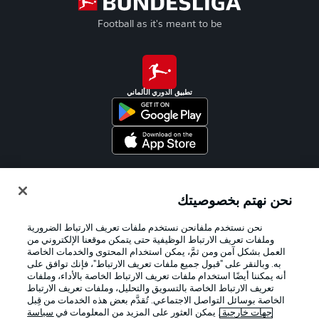
Football as it's meant to be
تطبيق الدوري الألماني
Official Partners
نحن نهتم بخصوصيتك
نحن نستخدم ملفانحن نستخدم ملفات تعريف الارتباط الضرورية
وملفات تعريف الارتباط الوظيفية حتى يتمكن موقعنا الإلكتروني من
العمل بشكل آمن ومن ثمَّ، يمكن استخدام المحتوى والخدمات الخاصة
به. وبالنقر على "قبول جميع ملفات تعريف الارتباط"، فإنك توافق على
أنه يمكننا أيضًا استخدام ملفات تعريف الارتباط الخاصة بالأداء، وملفات
تعريف الارتباط الخاصة بالتسويق والتحليل، وملفات تعريف الارتباط
الخاصة بوسائل التواصل الاجتماعي. تُقدَّم بعض هذه الخدمات من قِبل
جهات خارجية
. يمكن العثور على المزيد من المعلومات في
سياسة