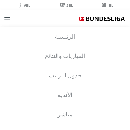
2BL
VBL
BL
DAYOT
الرئيسية
UPAMECANO
2
المباريات والنتائج
جدول الترتيب
مدافع
الأندية
BAYERN MUNICH
إحصائيات موسم 2026/2027
الأهداف
زملاء الفريق
مباشر