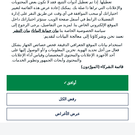
تعطيلها. إذا تم تعطيل أدوات التتبع، فقد لا تكون بعض المحتويات
والإعلانات التي تراها ذا صلة بك. يمكنك إعادة عرض هذه القائمة لتغيير
اختياراتك أو سحب الموافقة في أي وقت عن طريق النقر على إدارة
Official Partners
التفضيلات الرابط في أسفل صفحة الويب. ستؤثر اختياراتك داخل
الموقع الإلكتروني الخاص بنا. لمزيد من التفاصيل، يرجى الرجوع إلى
سياسة الخصوصية الخاصة بنا.
بيان حماية البيانات
بيان النشر
نعمد نحن وشركاؤنا إلى معالجة البيانات لتقديم:
استخدام بيانات الموقع الجغرافي الدقيقة. فحص خصائص الجهاز بشكل
فعال من أجل تحديد الهوية. تخزين المعلومات و/أو الوصول إليها على
أحد الأجهزة. الإعلانات والمحتوى المخصصان وقياس أداء الإعلانات
والمحتوى وأبحاث الجمهور وتطوير الخدمات.
قائمة الشركاء (المورّدون)
أوافق
الإعلانات
الإخطارات القانونية
إدارة التفضيلات
بيان الخصوصية
رفض الكل
شروط الاستخدام
الوظائف
عرض الأغراض
التذاكر
جهة النشر
تواصل معنا
اللاعبون