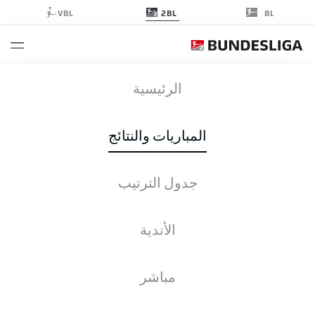
2BL
VBL
BL
FCE
-
KSC
الرئيسية
المباريات والنتائج
جدول الترتيب
التغطية المباشرة
الأخبار
التشكيلات
الإحصائيات
جدول الترتيب
الأندية
الأحد, 13.09.2026
11:30 ص
مباشر
BBBank Wildpark