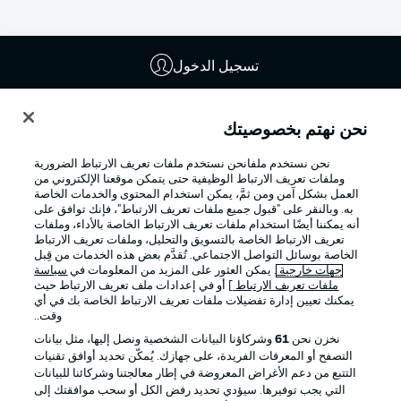
تسجيل الدخول
نحن نهتم بخصوصيتك
نحن نستخدم ملفانحن نستخدم ملفات تعريف الارتباط الضرورية
وملفات تعريف الارتباط الوظيفية حتى يتمكن موقعنا الإلكتروني من
العمل بشكل آمن ومن ثمَّ، يمكن استخدام المحتوى والخدمات الخاصة
به. وبالنقر على "قبول جميع ملفات تعريف الارتباط"، فإنك توافق على
أنه يمكننا أيضًا استخدام ملفات تعريف الارتباط الخاصة بالأداء، وملفات
تعريف الارتباط الخاصة بالتسويق والتحليل، وملفات تعريف الارتباط
الخاصة بوسائل التواصل الاجتماعي. تُقدَّم بعض هذه الخدمات من قِبل
Football as it's meant to be
جهات خارجية
. يمكن العثور على المزيد من المعلومات في
سياسة
ملفات تعريف الارتباط
] أو في إعدادات ملف تعريف الارتباط حيث
يمكنك تعيين إدارة تفضيلات ملفات تعريف الارتباط الخاصة بك في أي
وقت..
نخزن نحن
61
وشركاؤنا البيانات الشخصية ونصل إليها، مثل بيانات
تطبيق الدوري الألماني
التصفح أو المعرفات الفريدة، على جهازك. يُمكّن تحديد أوافق تقنيات
التتبع من دعم الأغراض المعروضة في إطار معالجتنا وشركائنا للبيانات
التي يجب توفيرها. سيؤدي تحديد رفض الكل أو سحب موافقتك إلى