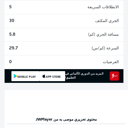
الانطلاقات السريعة
5
الجري المكثف
30
مسافة الجري (كم)
5.8
السرعة (كم/س)
29.7
العرضيات
0
المزيد من الدوري الألماني في
GOOGLE PLAY
APP STORE
التطبيق!
محتوى تحريري موصى به من
JWPlayer