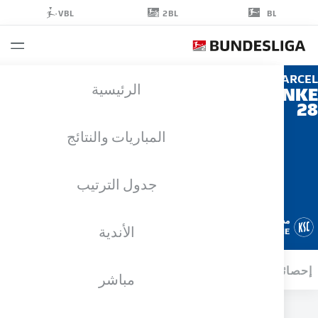
2BL
VBL
BL
MAR
الرئيسية
FRAN
المباريات والنتائج
جدول الترتيب
مدافع
الأندية
KARLSRUHE
ائيات موسم 2026/2027
الأهداف
زملاء الفريق
مباشر