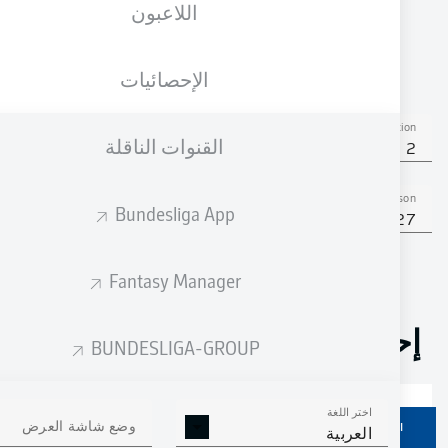
اللاعبون
الجنسية
05.04.1993
الطول
الوزن
DEU
33 عام
193 CM
90 KG
الإحصائيات
Competition
القنوات الناقلة
Bundesliga 2
Season
Bundesliga App
2026/2027
Fantasy Manager
إحصائيات موسم 2026/2027
BUNDESLIGA-GROUP
اختر اللغة
ركلات الجزاء
وضع شاشة العرض
الأهداف
صناعة الأهداف
ركلات الجزاء
العربية
المسجلة