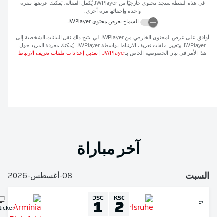
في هذه النقطة ستجد محتوى خارجيًا من
JWPlayer
يُكمل المقالة. يُمكنك عرضها بنقرة
واحدة وإخفائها مرة أخرى.
السماح بعرض محتوى
JWPlayer
افق على عرض المحتوى الخارجي من
JWPlayer
لي. يتيح ذلك نقل البيانات الشخصية إلى
JWPlaye
وتعيين ملفات تعريف الارتباط بواسطة
JWPlayer
. يُمكنك معرفة المزيد حول
ذا الأمر في بيان الخصوصية الخاص بـ
JWPlayer
|
تعديل إعدادات ملفات تعريف الارتباط
آخر مباراة
لسبت
08-أغسطس-2026
DSC
KSC
1
2
Liveticker