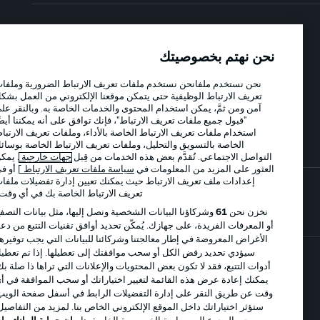
الإعلانات
الإخطارات القانونية
نحن نهتم بخصوصيتك
إدارة التفضيلات
بيان الخصوصية
نحن نستخدم ملفانحن نستخدم ملفات تعريف الارتباط الضرورية وملفات
شروط الاستخدام
الوظائف
تعريف الارتباط الوظيفية حتى يتمكن موقعنا الإلكتروني من العمل بشكل
جهة النشر
تواصل معنا
آمن ومن ثمَّ، يمكن استخدام المحتوى والخدمات الخاصة به. وبالنقر على
"قبول جميع ملفات تعريف الارتباط"، فإنك توافق على أنه يمكننا أيضًا
اللاعبون
استخدام ملفات تعريف الارتباط الخاصة بالأداء، وملفات تعريف الارتباط
الخاصة بالتسويق والتحليل، وملفات تعريف الارتباط الخاصة بوسائل
التواصل الاجتماعي. تُقدَّم بعض هذه الخدمات من قِبل
جهات خارجية
. يمكن
العثور على المزيد من المعلومات في
سياسة ملفات تعريف الارتباط
] أو في
إعدادات ملف تعريف الارتباط حيث يمكنك تعيين إدارة تفضيلات ملفات
تعريف الارتباط الخاصة بك في أي وقت..
نخزن نحن
61
وشركاؤنا البيانات الشخصية ونصل إليها، مثل بيانات التصفح
أو المعرفات الفريدة، على جهازك. يُمكّن تحديد أوافق تقنيات التتبع من دعم
الأغراض المعروضة في إطار معالجتنا وشركائنا للبيانات التي يجب توفيرها.
سيؤدي تحديد رفض الكل أو سحب موافقتك إلى تعطيلها. إذا تم تعطيل
أدوات التتبع، فقد لا تكون بعض المحتويات والإعلانات التي تراها ذا صلة بك.
© 2026 Bundesliga-Gruppe GmbH
يمكنك إعادة عرض هذه القائمة لتغيير اختياراتك أو سحب الموافقة في أي
وقت عن طريق النقر على إدارة التفضيلات الرابط في أسفل صفحة الويب.
ستؤثر اختياراتك داخل الموقع الإلكتروني الخاص بنا. لمزيد من التفاصيل،
اختر اللغة