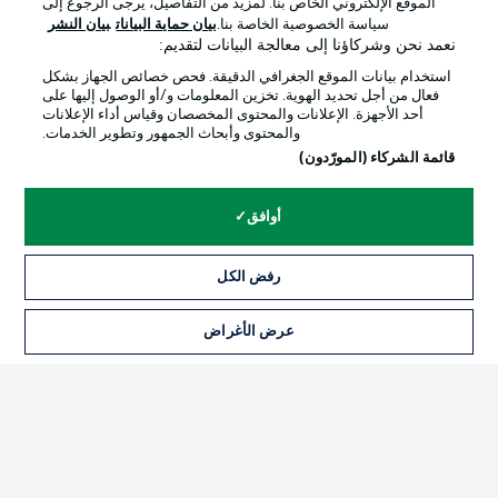
الموقع الإلكتروني الخاص بنا. لمزيد من التفاصيل، يرجى الرجوع إلى
Official Partners
سياسة الخصوصية الخاصة بنا.
بيان حماية البيانات
بيان النشر
نعمد نحن وشركاؤنا إلى معالجة البيانات لتقديم:
استخدام بيانات الموقع الجغرافي الدقيقة. فحص خصائص الجهاز بشكل
فعال من أجل تحديد الهوية. تخزين المعلومات و/أو الوصول إليها على
أحد الأجهزة. الإعلانات والمحتوى المخصصان وقياس أداء الإعلانات
والمحتوى وأبحاث الجمهور وتطوير الخدمات.
قائمة الشركاء (المورّدون)
أوافق
الإعلانات
الإخطارات القانونية
رفض الكل
إدارة التفضيلات
بيان الخصوصية
عرض الأغراض
التذاكر
شروط الاستخدام
الوظائف
جهة النشر
تواصل معنا
اللاعبون