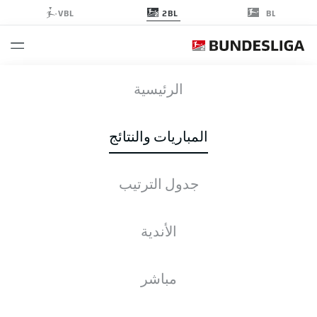
2BL
VBL
BL
KSV
-
SGF
الرئيسية
المباريات والنتائج
جدول الترتيب
التغطية المباشرة
الأخبار
التشكيلات
الإحصائيات
جدول الترتيب
الأندية
مباشر
التحقق مرة أخرى