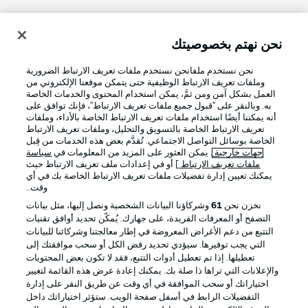
نحن نهتم بخصوصيتك
تسجيل الدخول
نحن نستخدم ملفانحن نستخدم ملفات تعريف الارتباط الضرورية
وملفات تعريف الارتباط الوظيفية حتى يتمكن موقعنا الإلكتروني من
العمل بشكل آمن ومن ثمَّ، يمكن استخدام المحتوى والخدمات الخاصة
به. وبالنقر على "قبول جميع ملفات تعريف الارتباط"، فإنك توافق على
أنه يمكننا أيضًا استخدام ملفات تعريف الارتباط الخاصة بالأداء، وملفات
تعريف الارتباط الخاصة بالتسويق والتحليل، وملفات تعريف الارتباط
الخاصة بوسائل التواصل الاجتماعي. تُقدَّم بعض هذه الخدمات من قِبل
جهات خارجية
. يمكن العثور على المزيد من المعلومات في
سياسة
ملفات تعريف الارتباط
] أو في إعدادات ملف تعريف الارتباط حيث
Football as it's meant to be
يمكنك تعيين إدارة تفضيلات ملفات تعريف الارتباط الخاصة بك في أي
وقت..
نخزن نحن
61
وشركاؤنا البيانات الشخصية ونصل إليها، مثل بيانات
التصفح أو المعرفات الفريدة، على جهازك. يُمكّن تحديد أوافق تقنيات
التتبع من دعم الأغراض المعروضة في إطار معالجتنا وشركائنا للبيانات
تطبيق الدوري الألماني
التي يجب توفيرها. سيؤدي تحديد رفض الكل أو سحب موافقتك إلى
تعطيلها. إذا تم تعطيل أدوات التتبع، فقد لا تكون بعض المحتويات
والإعلانات التي تراها ذا صلة بك. يمكنك إعادة عرض هذه القائمة لتغيير
اختياراتك أو سحب الموافقة في أي وقت عن طريق النقر على إدارة
التفضيلات الرابط في أسفل صفحة الويب. ستؤثر اختياراتك داخل