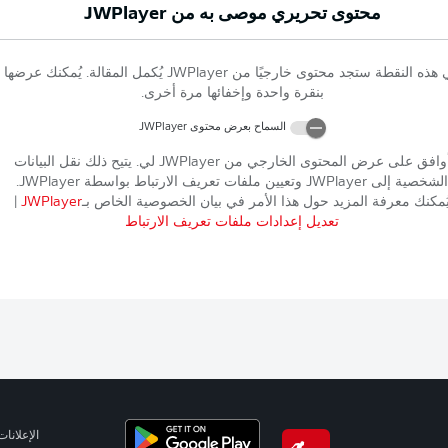
محتوى تحريري موصى به من
JWPlayer
 هذه النقطة ستجد محتوى خارجيًا من
JWPlayer
يُكمل المقالة. يُمكنك عرضها
بنقرة واحدة وإخفائها مرة أخرى.
السماح بعرض محتوى
JWPlayer
وافق على عرض المحتوى الخارجي من
JWPlayer
لي. يتيح ذلك نقل البيانات
الشخصية إلى
JWPlayer
وتعيين ملفات تعريف الارتباط بواسطة
JWPlayer
.
ُمكنك معرفة المزيد حول هذا الأمر في بيان الخصوصية الخاص بـ
JWPlayer
|
تعديل إعدادات ملفات تعريف الارتباط
الإعلانات