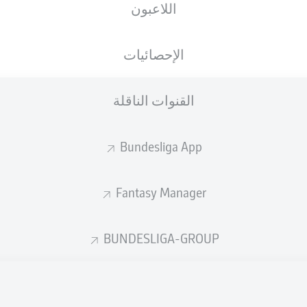
اللاعبون
الجنسية
01.03.1999
الطول
الوزن
DEU
27 عام
185 CM
77 KG
الإحصائيات
القنوات الناقلة
Bundesliga App
Fantasy Manager
إحصائيات موسم 2019/2020
BUNDESLIGA-GROUP
الأخطاء المرتكبة
لهوائية
ة