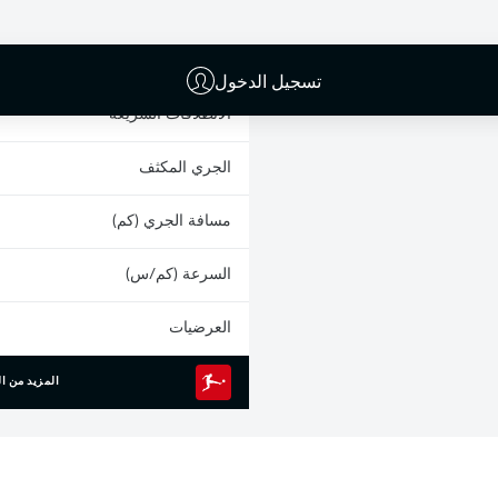
البطاقات الصفراء
المشاركات
تسجيل الدخول
الانطلاقات السريعة
الجري المكثف
مسافة الجري (كم)
السرعة (كم/س)
العرضيات
المزيد من ال