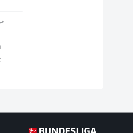
في
أ
ي