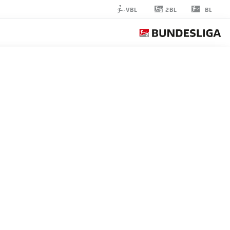
2BL
VBL
BL
PAUL
WILL
0
لاعب وسط
GREUTHER FÜRTH
إحصائيات موسم 2019/2020
الأهداف