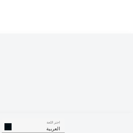
Competition
Bundesliga 2
Season
اختر اللغة
الالتحامات ا
الافتكاكات الناجحة
العربية
الناجح