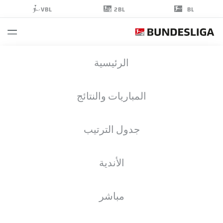
2BL
VBL
BL
SILAS
الرئيسية
PRÜFROCK
48
المباريات والنتائج
جدول الترتيب
حارس مرمى
الأندية
GREUTHER FÜRTH
إحصائيات موسم 2023/2024
الأهداف
مباشر