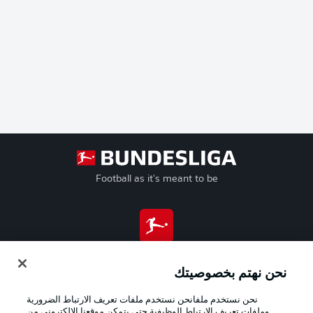
Football as it's meant to be
تطبيق الدوري الألماني
نحن نهتم بخصوصيتك
نحن نستخدم ملفانحن نستخدم ملفات تعريف الارتباط الضرورية
وملفات تعريف الارتباط الوظيفية حتى يتمكن موقعنا الإلكتروني من