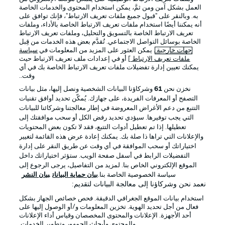
العمل بشكل آمن ومن ثمَّ، يمكن استخدام المحتوى والخدمات الخاصة
Official Partners
به. وبالنقر على "قبول جميع ملفات تعريف الارتباط"، فإنك توافق على
أنه يمكننا أيضًا استخدام ملفات تعريف الارتباط الخاصة بالأداء، وملفات
تعريف الارتباط الخاصة بالتسويق والتحليل، وملفات تعريف الارتباط
الخاصة بوسائل التواصل الاجتماعي. تُقدَّم بعض هذه الخدمات من قِبل
جهات خارجية
. يمكن العثور على المزيد من المعلومات في
سياسة
ملفات تعريف الارتباط
] أو في إعدادات ملف تعريف الارتباط حيث
يمكنك تعيين إدارة تفضيلات ملفات تعريف الارتباط الخاصة بك في أي
وقت..
نخزن نحن
61
وشركاؤنا البيانات الشخصية ونصل إليها، مثل بيانات
التصفح أو المعرفات الفريدة، على جهازك. يُمكّن تحديد أوافق تقنيات
التتبع من دعم الأغراض المعروضة في إطار معالجتنا وشركائنا للبيانات
التي يجب توفيرها. سيؤدي تحديد رفض الكل أو سحب موافقتك إلى
الإعلانات
الإخطارات القانونية
تعطيلها. إذا تم تعطيل أدوات التتبع، فقد لا تكون بعض المحتويات
والإعلانات التي تراها ذا صلة بك. يمكنك إعادة عرض هذه القائمة لتغيير
إدارة التفضيلات
بيان الخصوصية
اختياراتك أو سحب الموافقة في أي وقت عن طريق النقر على إدارة
التفضيلات الرابط في أسفل صفحة الويب. ستؤثر اختياراتك داخل
شروط الاستخدام
الوظائف
الموقع الإلكتروني الخاص بنا. لمزيد من التفاصيل، يرجى الرجوع إلى
جهة النشر
تواصل معنا
سياسة الخصوصية الخاصة بنا.
بيان حماية البيانات
بيان النشر
نعمد نحن وشركاؤنا إلى معالجة البيانات لتقديم:
اللاعبون
استخدام بيانات الموقع الجغرافي الدقيقة. فحص خصائص الجهاز بشكل
فعال من أجل تحديد الهوية. تخزين المعلومات و/أو الوصول إليها على
أحد الأجهزة. الإعلانات والمحتوى المخصصان وقياس أداء الإعلانات
والمحتوى وأبحاث الجمهور وتطوير الخدمات.