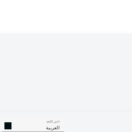
Competition
Bundesliga 2
Season
اختر اللغة
الالتحامات ا
الافتكاكات الناجحة
العربية
الناجح