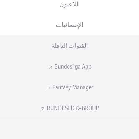
اللاعبون
الجنسية
01.10.1993
الطول
الوزن
GEO
32 عام
193 CM
82 KG
الإحصائيات
القنوات الناقلة
Bundesliga App
Fantasy Manager
إحصائيات موسم 2024/2025
BUNDESLIGA-GROUP
الأخطاء المرتكبة
لهوائية
ة