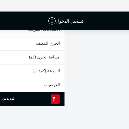
البطاقات الصفراء
المشاركات
تسجيل الدخول
الانطلاقات السريعة
الجري المكثف
مسافة الجري (كم)
السرعة (كم/س)
العرضيات
المزيد من ال