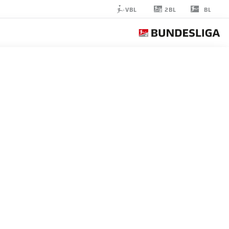
2BL
VBL
BL
GIORGI
KVILITAIA
11
مهاجم
HOLSTEIN KIEL
إحصائيات موسم 2024/2025
الأهداف