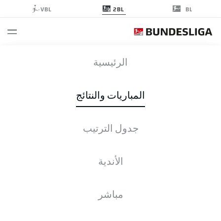
2BL
VBL
BL
SSV
-
FCK
الرئيسية
SSV
FCK
0
3
المباريات والنتائج
جدول الترتيب
التغطية المباشرة
الأخبار
التشكيلات
الإحصائيات
جدول الترتيب
الأندية
م
ف-ت-خ
له
+/-
ن
مباشر