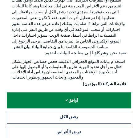
التصفح أو المعرفات الفريدة، على جهازك. يُمكّن تحديد أوافق تقنيات
التتبع من دعم الأغراض المعروضة في إطار معالجتنا وشركائنا للبيانات
التي يجب توفيرها. سيؤدي تحديد رفض الكل أو سحب موافقتك إلى
تعطيلها. إذا تم تعطيل أدوات التتبع، فقد لا تكون بعض المحتويات
والإعلانات التي تراها ذا صلة بك. يمكنك إعادة عرض هذه القائمة لتغيير
اختياراتك أو سحب الموافقة في أي وقت عن طريق النقر على إدارة
التفضيلات الرابط في أسفل صفحة الويب. ستؤثر اختياراتك داخل
الإعلانات
الإخطارات القانونية
الموقع الإلكتروني الخاص بنا. لمزيد من التفاصيل، يرجى الرجوع إلى
سياسة الخصوصية الخاصة بنا.
بيان حماية البيانات
بيان النشر
إدارة التفضيلات
بيان الخصوصية
نعمد نحن وشركاؤنا إلى معالجة البيانات لتقديم:
شروط الاستخدام
الوظائف
استخدام بيانات الموقع الجغرافي الدقيقة. فحص خصائص الجهاز بشكل
فعال من أجل تحديد الهوية. تخزين المعلومات و/أو الوصول إليها على
جهة النشر
تواصل معنا
أحد الأجهزة. الإعلانات والمحتوى المخصصان وقياس أداء الإعلانات
والمحتوى وأبحاث الجمهور وتطوير الخدمات.
اللاعبون
قائمة الشركاء (المورّدون)
أوافق
رفض الكل
عرض الأغراض