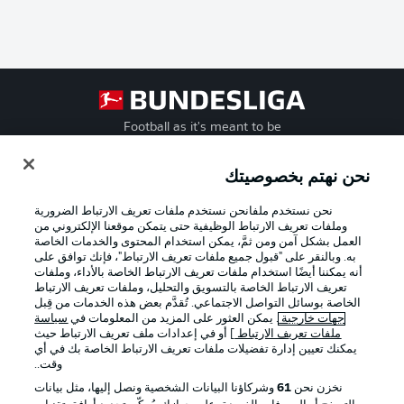
Football as it's meant to be
نحن نهتم بخصوصيتك
نحن نستخدم ملفانحن نستخدم ملفات تعريف الارتباط الضرورية
تطبيق الدوري الألماني
وملفات تعريف الارتباط الوظيفية حتى يتمكن موقعنا الإلكتروني من
العمل بشكل آمن ومن ثمَّ، يمكن استخدام المحتوى والخدمات الخاصة
به. وبالنقر على "قبول جميع ملفات تعريف الارتباط"، فإنك توافق على
أنه يمكننا أيضًا استخدام ملفات تعريف الارتباط الخاصة بالأداء، وملفات
تعريف الارتباط الخاصة بالتسويق والتحليل، وملفات تعريف الارتباط
الخاصة بوسائل التواصل الاجتماعي. تُقدَّم بعض هذه الخدمات من قِبل
Official Partners
جهات خارجية
. يمكن العثور على المزيد من المعلومات في
سياسة
ملفات تعريف الارتباط
] أو في إعدادات ملف تعريف الارتباط حيث
يمكنك تعيين إدارة تفضيلات ملفات تعريف الارتباط الخاصة بك في أي
وقت..
نخزن نحن
61
وشركاؤنا البيانات الشخصية ونصل إليها، مثل بيانات